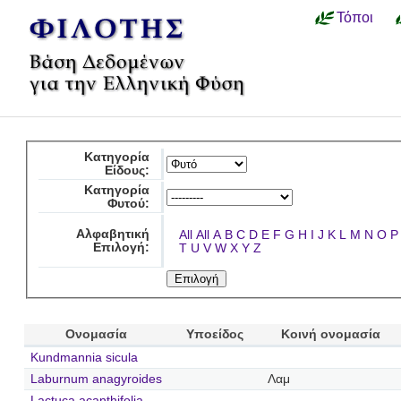
Τόποι
Κατηγορία
Είδους:
Κατηγορία
Φυτού:
Αλφαβητική
All
All
A
B
C
D
E
F
G
H
I
J
K
L
M
N
O
P
Επιλογή:
T
U
V
W
X
Y
Z
Ονομασία
Υποείδος
Κοινή ονομασία
Kundmannia sicula
Laburnum anagyroides
Λαμ
Lactuca acanthifolia