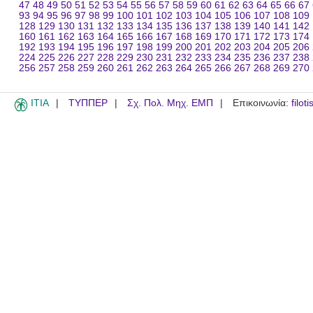
47
48
49
50
51
52
53
54
55
56
57
58
59
60
61
62
63
64
65
66
67
93
94
95
96
97
98
99
100
101
102
103
104
105
106
107
108
109
128
129
130
131
132
133
134
135
136
137
138
139
140
141
142
160
161
162
163
164
165
166
167
168
169
170
171
172
173
174
192
193
194
195
196
197
198
199
200
201
202
203
204
205
206
224
225
226
227
228
229
230
231
232
233
234
235
236
237
238
256
257
258
259
260
261
262
263
264
265
266
267
268
269
270
ITIA
ΤΥΠΠΕΡ
Σχ. Πολ. Μηχ. ΕΜΠ
Επικοινωνία:
filot