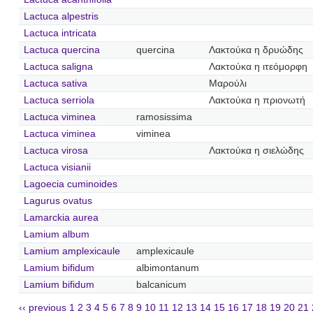
Lactuca alpestris
Lactuca intricata
Lactuca quercina
quercina
Λακτούκα η δρυώδης
Lactuca saligna
Λακτούκα η ιτεόμορφη
Lactuca sativa
Μαρούλι
Lactuca serriola
Λακτούκα η πριονωτή
Lactuca viminea
ramosissima
Lactuca viminea
viminea
Lactuca virosa
Λακτούκα η σιελώδης
Lactuca visianii
Lagoecia cuminoides
Lagurus ovatus
Lamarckia aurea
Lamium album
Lamium amplexicaule
amplexicaule
Lamium bifidum
albimontanum
Lamium bifidum
balcanicum
‹‹ previous
1
2
3
4
5
6
7
8
9
10
11
12
13
14
15
16
17
18
19
20
21