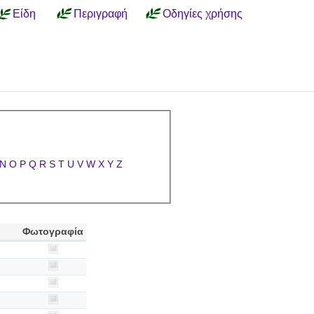
Είδη
Περιγραφή
Οδηγίες χρήσης
N
O
P
Q
R
S
T
U
V
W
X
Y
Z
Φωτογραφία