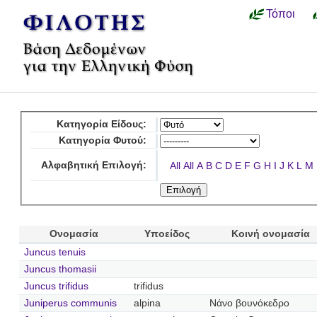
Τόποι
Κατηγορία Είδους:
Κατηγορία Φυτού:
Αλφαβητική Επιλογή:
All
All
A
B
C
D
E
F
G
H
I
J
K
L
M
Ονομασία
Υποείδος
Κοινή ονομασία
Juncus tenuis
Juncus thomasii
Juncus trifidus
trifidus
Juniperus communis
alpina
Νάνο βουνόκεδρο