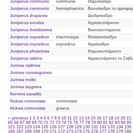
Juniperus communis
communis
Θαμνόκεδρο
Juniperus communis
hemisphaerica
Βουνόκεδρο το ημισφαι
Juniperus drupacea
Δενδρόκεδρο
Juniperus excelsa
Αγριοκυπάρισσο
Juniperus foetidissima
Βουνοκυπάρισσο
Juniperus oxycedrus
macrocarpa
Θαλασσόκεδρο
Juniperus oxycedrus
oxycedrus
Αγριόκεδρο
Juniperus phoenicea
Θαμνοκυπάρισσο
Juniperus sabina
Αγρικυπάρισσο το Σαβίν
Jurinea cadmea
Jurinea consanguinea
Jurinea mollis
Jurinea taygetea
Kernera saxatilis
Kickxia commutata
commutata
Kickxia commutata
graeca
‹‹ previous
1
2
3
4
5
6
7
8
9
10
11
12
13
14
15
16
17
18
19
20
21
65
66
67
68
69
70
71
72
73
74
75
76
77
78
79
80
81
82
83
84
85
121
122
123
124
125
126
127
128
129
130
131
132
133
134
135
166
167
168
169
170
171
172
173
174
175
176
177
178
179
180