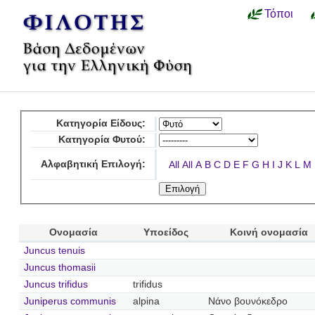
Τόποι
Κατηγορία Είδους:
Κατηγορία Φυτού:
Αλφαβητική Επιλογή:
All
All
A
B
C
D
E
F
G
H
I
J
K
L
M
Ονομασία
Υποείδος
Κοινή ονομασία
Juncus tenuis
Juncus thomasii
Juncus trifidus
trifidus
Juniperus communis
alpina
Νάνο βουνόκεδρο