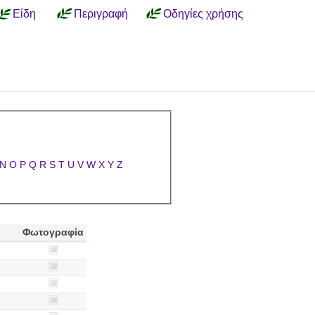
Είδη
Περιγραφή
Οδηγίες χρήσης
N
O
P
Q
R
S
T
U
V
W
X
Y
Z
Φωτογραφία