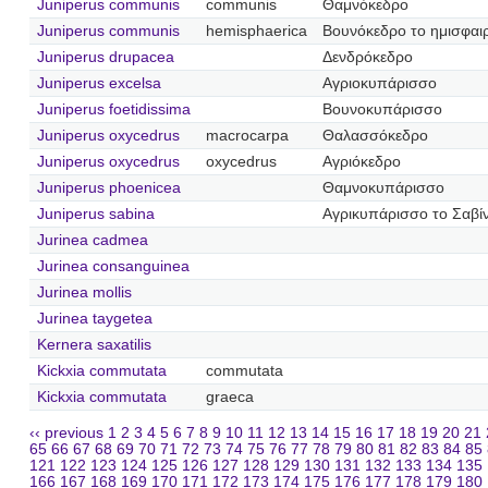
Juniperus communis
communis
Θαμνόκεδρο
Juniperus communis
hemisphaerica
Βουνόκεδρο το ημισφαι
Juniperus drupacea
Δενδρόκεδρο
Juniperus excelsa
Αγριοκυπάρισσο
Juniperus foetidissima
Βουνοκυπάρισσο
Juniperus oxycedrus
macrocarpa
Θαλασσόκεδρο
Juniperus oxycedrus
oxycedrus
Αγριόκεδρο
Juniperus phoenicea
Θαμνοκυπάρισσο
Juniperus sabina
Αγρικυπάρισσο το Σαβίν
Jurinea cadmea
Jurinea consanguinea
Jurinea mollis
Jurinea taygetea
Kernera saxatilis
Kickxia commutata
commutata
Kickxia commutata
graeca
‹‹ previous
1
2
3
4
5
6
7
8
9
10
11
12
13
14
15
16
17
18
19
20
21
65
66
67
68
69
70
71
72
73
74
75
76
77
78
79
80
81
82
83
84
85
121
122
123
124
125
126
127
128
129
130
131
132
133
134
135
166
167
168
169
170
171
172
173
174
175
176
177
178
179
180