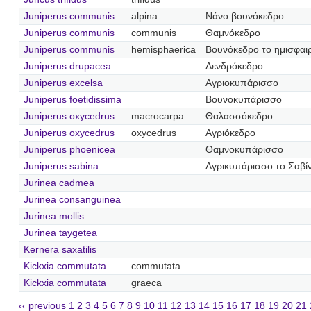
Juniperus communis
alpina
Νάνο βουνόκεδρο
Juniperus communis
communis
Θαμνόκεδρο
Juniperus communis
hemisphaerica
Βουνόκεδρο το ημισφαι
Juniperus drupacea
Δενδρόκεδρο
Juniperus excelsa
Αγριοκυπάρισσο
Juniperus foetidissima
Βουνοκυπάρισσο
Juniperus oxycedrus
macrocarpa
Θαλασσόκεδρο
Juniperus oxycedrus
oxycedrus
Αγριόκεδρο
Juniperus phoenicea
Θαμνοκυπάρισσο
Juniperus sabina
Αγρικυπάρισσο το Σαβίν
Jurinea cadmea
Jurinea consanguinea
Jurinea mollis
Jurinea taygetea
Kernera saxatilis
Kickxia commutata
commutata
Kickxia commutata
graeca
‹‹ previous
1
2
3
4
5
6
7
8
9
10
11
12
13
14
15
16
17
18
19
20
21