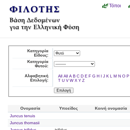
Τόποι
Κατηγορία
Είδους:
Κατηγορία
Φυτού:
Αλφαβητική
All
All
A
B
C
D
E
F
G
H
I
J
K
L
M
N
O
P
Επιλογή:
T
U
V
W
X
Y
Z
Ονομασία
Υποείδος
Κοινή ονομασία
Juncus tenuis
Juncus thomasii
Juncus trifidus
trifidus