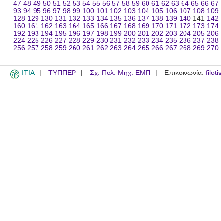
47
48
49
50
51
52
53
54
55
56
57
58
59
60
61
62
63
64
65
66
67
93
94
95
96
97
98
99
100
101
102
103
104
105
106
107
108
109
128
129
130
131
132
133
134
135
136
137
138
139
140
141
142
160
161
162
163
164
165
166
167
168
169
170
171
172
173
174
192
193
194
195
196
197
198
199
200
201
202
203
204
205
206
224
225
226
227
228
229
230
231
232
233
234
235
236
237
238
256
257
258
259
260
261
262
263
264
265
266
267
268
269
270
ITIA
ΤΥΠΠΕΡ
Σχ. Πολ. Μηχ. ΕΜΠ
Επικοινωνία:
filot