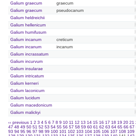
Galium graecum
graecum
Galium graecum
pseudocanum
Galium heldreichii
Galium hellenicum
Galium humifusum
Galium incanum
creticum
Galium incanum
incanum
Galium incrassatum
Galium incurvum
Galium insularae
Galium intricatum
Galium kerneri
Galium laconicum
Galium lucidum
Galium macedonicum
Galium malickyi
‹‹ previous
1
2
3
4
5
6
7
8
9
10
11
12
13
14
15
16
17
18
19
20
21
47
48
49
50
51
52
53
54
55
56
57
58
59
60
61
62
63
64
65
66
67
93
94
95
96
97
98
99
100
101
102
103
104
105
106
107
108
109