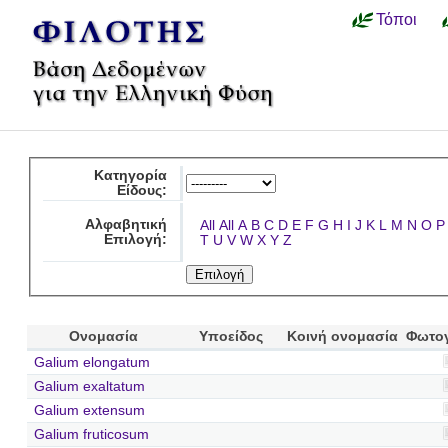
Τόποι
Κατηγορία
Είδους:
Αλφαβητική
All
All
A
B
C
D
E
F
G
H
I
J
K
L
M
N
O
P
Επιλογή:
T
U
V
W
X
Y
Z
Ονομασία
Υποείδος
Κοινή ονομασία
Φωτο
Galium elongatum
Galium exaltatum
Galium extensum
Galium fruticosum