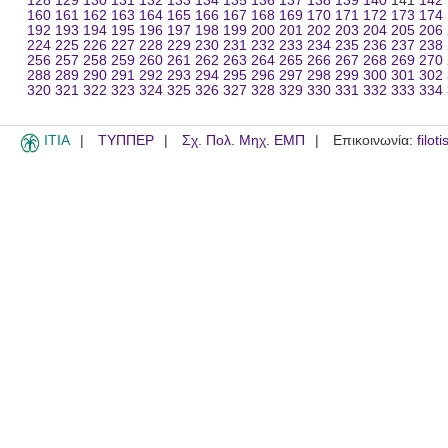
128
129
130
131
132
133
134
135
136
137
138
139
140
141
142
160
161
162
163
164
165
166
167
168
169
170
171
172
173
174
192
193
194
195
196
197
198
199
200
201
202
203
204
205
206
224
225
226
227
228
229
230
231
232
233
234
235
236
237
238
256
257
258
259
260
261
262
263
264
265
266
267
268
269
270
288
289
290
291
292
293
294
295
296
297
298
299
300
301
302
320
321
322
323
324
325
326
327
328
329
330
331
332
333
334
ITIA
ΤΥΠΠΕΡ
Σχ. Πολ. Μηχ. ΕΜΠ
Επικοινωνία:
filot