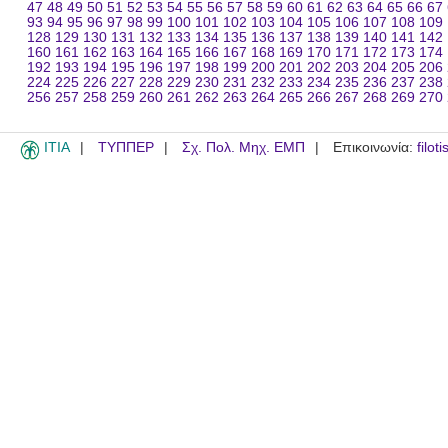
47
48
49
50
51
52
53
54
55
56
57
58
59
60
61
62
63
64
65
66
67
93
94
95
96
97
98
99
100
101
102
103
104
105
106
107
108
109
128
129
130
131
132
133
134
135
136
137
138
139
140
141
142
160
161
162
163
164
165
166
167
168
169
170
171
172
173
174
192
193
194
195
196
197
198
199
200
201
202
203
204
205
206
224
225
226
227
228
229
230
231
232
233
234
235
236
237
238
256
257
258
259
260
261
262
263
264
265
266
267
268
269
270
ITIA
ΤΥΠΠΕΡ
Σχ. Πολ. Μηχ. ΕΜΠ
Επικοινωνία:
filot