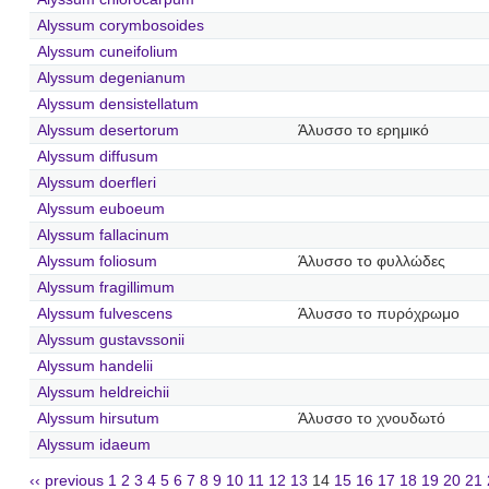
Alyssum corymbosoides
Alyssum cuneifolium
Alyssum degenianum
Alyssum densistellatum
Alyssum desertorum
Άλυσσο το ερημικό
Alyssum diffusum
Alyssum doerfleri
Alyssum euboeum
Alyssum fallacinum
Alyssum foliosum
Άλυσσο το φυλλώδες
Alyssum fragillimum
Alyssum fulvescens
Άλυσσο το πυρόχρωμο
Alyssum gustavssonii
Alyssum handelii
Alyssum heldreichii
Alyssum hirsutum
Άλυσσο το χνουδωτό
Alyssum idaeum
‹‹ previous
1
2
3
4
5
6
7
8
9
10
11
12
13
14
15
16
17
18
19
20
21