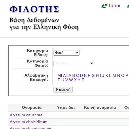
Τόποι
Κατηγορία
Είδους:
Κατηγορία
Φυτού:
Αλφαβητική
All
All
A
B
C
D
E
F
G
H
I
J
K
L
M
N
O
P
Επιλογή:
T
U
V
W
X
Y
Z
Ονομασία
Υποείδος
Κοινή ονομασία
Φ
Alyssum caliacrae
Alyssum chalcidicum
Alyssum chlorocarpum