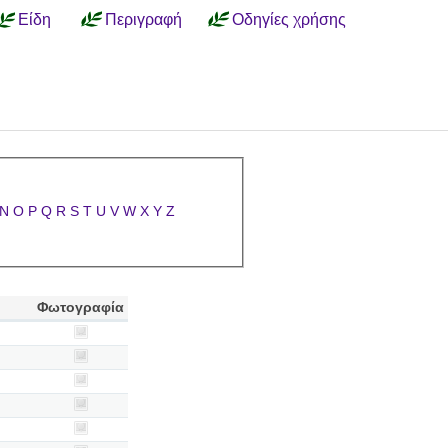
Είδη
Περιγραφή
Οδηγίες χρήσης
N
O
P
Q
R
S
T
U
V
W
X
Y
Z
Φωτογραφία