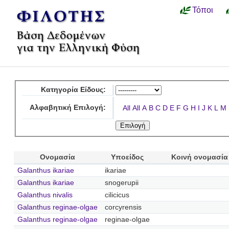
Τόποι
Κατηγορία Είδους:
Αλφαβητική Επιλογή:
All
All
A
B
C
D
E
F
G
H
I
J
K
L
M
Ονομασία
Υποείδος
Κοινή ονομασία
Galanthus ikariae
ikariae
Galanthus ikariae
snogerupii
Galanthus nivalis
cilicicus
Galanthus reginae-olgae
corcyrensis
Galanthus reginae-olgae
reginae-olgae