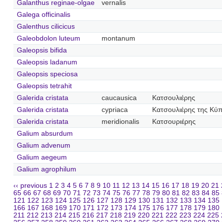
Galanthus reginae-olgae
vernalis
Galega officinalis
Galenthus cilicicus
Galeobdolon luteum
montanum
Galeopsis bifida
Galeopsis ladanum
Galeopsis speciosa
Galeopsis tetrahit
Galerida cristata
caucausica
Κατσουλιέρης
Galerida cristata
cypriaca
Κατσουλιέρης της Κύ
Galerida cristata
meridionalis
Κατσουριέρης
Galium absurdum
Galium advenum
Galium aegeum
Galium agrophilum
‹‹ previous
1
2
3
4
5
6
7
8
9
10
11
12
13
14
15
16
17
18
19
20
21
65
66
67
68
69
70
71
72
73
74
75
76
77
78
79
80
81
82
83
84
85
121
122
123
124
125
126
127
128
129
130
131
132
133
134
135
166
167
168
169
170
171
172
173
174
175
176
177
178
179
180
211
212
213
214
215
216
217
218
219
220
221
222
223
224
225