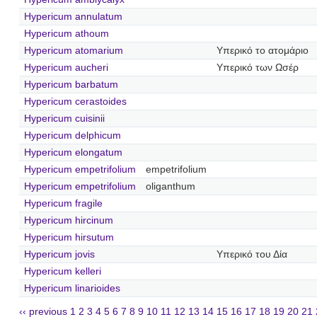
Hypericum annulatum
Hypericum athoum
Hypericum atomarium
Υπερικό το ατομάριο
Hypericum aucheri
Υπερικό των Ωσέρ
Hypericum barbatum
Hypericum cerastoides
Hypericum cuisinii
Hypericum delphicum
Hypericum elongatum
Hypericum empetrifolium
empetrifolium
Hypericum empetrifolium
oliganthum
Hypericum fragile
Hypericum hircinum
Hypericum hirsutum
Hypericum jovis
Υπερικό του Δία
Hypericum kelleri
Hypericum linarioides
‹‹ previous
1
2
3
4
5
6
7
8
9
10
11
12
13
14
15
16
17
18
19
20
21