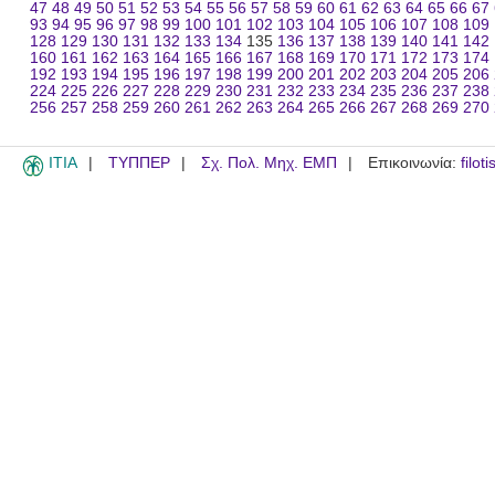
47
48
49
50
51
52
53
54
55
56
57
58
59
60
61
62
63
64
65
66
67
93
94
95
96
97
98
99
100
101
102
103
104
105
106
107
108
109
128
129
130
131
132
133
134
135
136
137
138
139
140
141
142
160
161
162
163
164
165
166
167
168
169
170
171
172
173
174
192
193
194
195
196
197
198
199
200
201
202
203
204
205
206
224
225
226
227
228
229
230
231
232
233
234
235
236
237
238
256
257
258
259
260
261
262
263
264
265
266
267
268
269
270
ITIA
ΤΥΠΠΕΡ
Σχ. Πολ. Μηχ. ΕΜΠ
Επικοινωνία:
filot