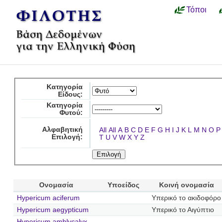
Τόποι
Κατηγορία
Είδους:
Κατηγορία
Φυτού:
Αλφαβητική
All
All
A
B
C
D
E
F
G
H
I
J
K
L
M
N
O
P
Επιλογή:
T
U
V
W
X
Y
Z
Ονομασία
Υποείδος
Κοινή ονομασία
Hypericum aciferum
Υπερικό το ακιδοφόρο
Hypericum aegypticum
Υπερικό το Αιγύπτιο
Hypericum amblycalyx