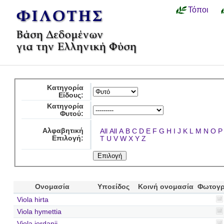
Τόποι
Κατηγορία
Είδους:
Κατηγορία
Φυτού:
Αλφαβητική
All
All
A
B
C
D
E
F
G
H
I
J
K
L
M
N
O
P
Επιλογή:
T
U
V
W
X
Y
Z
Ονομασία
Υποείδος
Κοινή ονομασία
Φωτογρ
Viola hirta
Viola hymettia
Viola jordanii