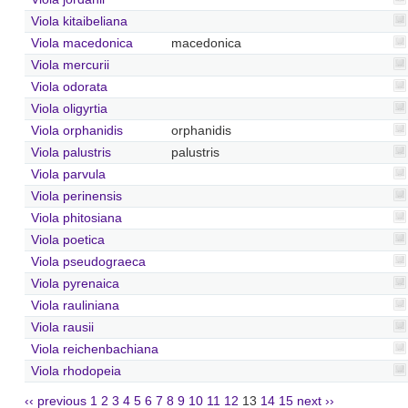
Viola kitaibeliana
Viola macedonica
macedonica
Viola mercurii
Viola odorata
Viola oligyrtia
Viola orphanidis
orphanidis
Viola palustris
palustris
Viola parvula
Viola perinensis
Viola phitosiana
Viola poetica
Viola pseudograeca
Viola pyrenaica
Viola rauliniana
Viola rausii
Viola reichenbachiana
Viola rhodopeia
‹‹ previous
1
2
3
4
5
6
7
8
9
10
11
12
13
14
15
next ››