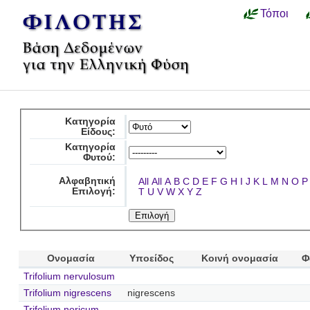
Τόποι
Κατηγορία
Είδους:
Κατηγορία
Φυτού:
Αλφαβητική
All
All
A
B
C
D
E
F
G
H
I
J
K
L
M
N
O
P
Επιλογή:
T
U
V
W
X
Y
Z
Ονομασία
Υποείδος
Κοινή ονομασία
Φ
Trifolium nervulosum
Trifolium nigrescens
nigrescens
Trifolium noricum