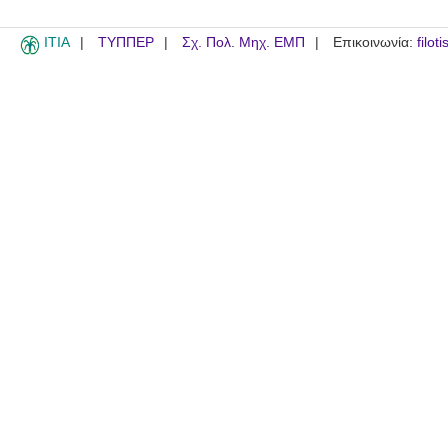
ITIA
ΤΥΠΠΕΡ
Σχ. Πολ. Μηχ. ΕΜΠ
Επικοινωνία:
filot