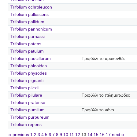
Trifolium ochroleucon
Trifolium pallescens
Trifolium pallidum
Trifolium pannonicum
Trifolium parnassi
Trifolium patens
Trifolium patulum
Trifolium pauciflorum
Τριφύλλι το αρακυνθές
Trifolium phleoides
Trifolium physodes
Trifolium pignantii
Trifolium pilczii
Trifolium pilulare
Τριφύλλι το πιληματώδες
Trifolium pratense
Trifolium pumilum
Τριφύλλι το νάνο
Trifolium purpureum
Trifolium repens
‹‹ previous
1
2
3
4
5
6
7
8
9
10
11
12
13
14
15
16
17
next ››