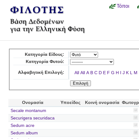
Τόποι
Κατηγορία Είδους:
Κατηγορία Φυτού:
Αλφαβητική Επιλογή:
All
All
A
B
C
D
E
F
G
H
I
J
K
L
M
Ονομασία
Υποείδος
Κοινή ονομασία
Φωτογρ
Secale montanum
Securigera securidaca
Sedum acre
Sedum album