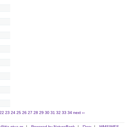
22
23
24
25
26
27
28
29
30
31
32
33
34
next ››
is@itia.ntua.gr
Powered by NatureBank
Όροι
WMS/WFS