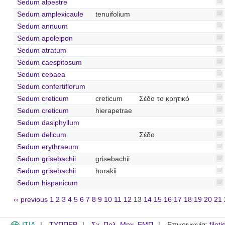
Sedum alpestre
Sedum amplexicaule
tenuifolium
Sedum annuum
Sedum apoleipon
Sedum atratum
Sedum caespitosum
Sedum cepaea
Sedum confertiflorum
Sedum creticum
creticum
Σέδο το κρητικό
Sedum creticum
hierapetrae
Sedum dasiphyllum
Sedum delicum
Σέδο
Sedum erythraeum
Sedum grisebachii
grisebachii
Sedum grisebachii
horakii
Sedum hispanicum
‹‹ previous
1
2
3
4
5
6
7
8
9
10
11
12
13
14
15
16
17
18
19
20
21
ITIA
ΤΥΠΠΕΡ
Σχ. Πολ. Μηχ. ΕΜΠ
Επικοινωνία:
filot