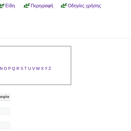
Είδη
Περιγραφή
Οδηγίες χρήσης
N
O
P
Q
R
S
T
U
V
W
X
Y
Z
αφία