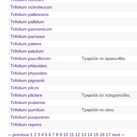
Trifolium ochroleucon
Trifolium pallescens
Trifolium pallidum
Trifolium pannonicum
Trifolium parnassi
Trifolium patens
Trifolium patulum
Trifolium pauciflorum
Τριφύλλι το αρακυνθές
Trifolium phleoides
Trifolium physodes
Trifolium pignantii
Trifolium pilczii
Trifolium pilulare
Τριφύλλι το πιληματώδες
Trifolium pratense
Trifolium pumilum
Τριφύλλι το νάνο
Trifolium purpureum
Trifolium repens
‹‹ previous
1
2
3
4
5
6
7
8
9
10
11
12
13
14
15
16
17
next ››