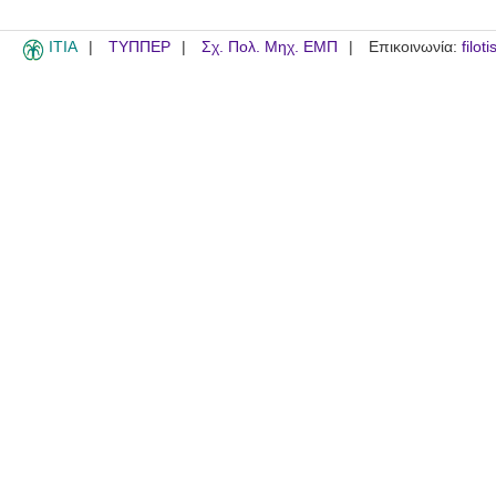
ITIA
ΤΥΠΠΕΡ
Σχ. Πολ. Μηχ. ΕΜΠ
Επικοινωνία:
filot