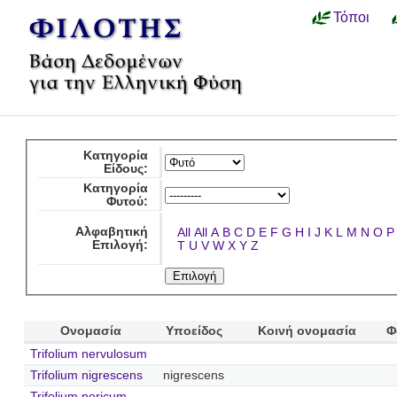
Τόποι
Κατηγορία
Είδους:
Κατηγορία
Φυτού:
Αλφαβητική
All
All
A
B
C
D
E
F
G
H
I
J
K
L
M
N
O
P
Επιλογή:
T
U
V
W
X
Y
Z
Ονομασία
Υποείδος
Κοινή ονομασία
Φ
Trifolium nervulosum
Trifolium nigrescens
nigrescens
Trifolium noricum