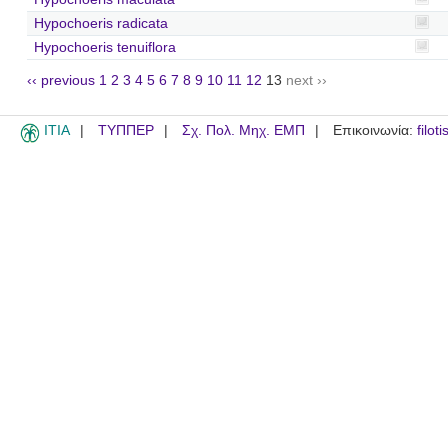
Hypochoeris radicata
Hypochoeris tenuiflora
‹‹ previous
1
2
3
4
5
6
7
8
9
10
11
12
13
next ››
ITIA
ΤΥΠΠΕΡ
Σχ. Πολ. Μηχ. ΕΜΠ
Επικοινωνία:
filot