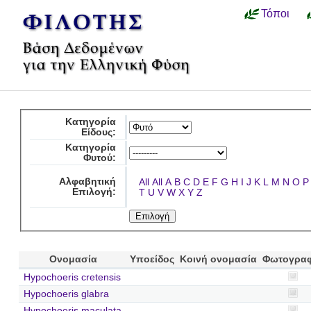
Τόποι
Κατηγορία
Είδους:
Κατηγορία
Φυτού:
Αλφαβητική
All
All
A
B
C
D
E
F
G
H
I
J
K
L
M
N
O
P
Επιλογή:
T
U
V
W
X
Y
Z
Ονομασία
Υποείδος
Κοινή ονομασία
Φωτογραφ
Hypochoeris cretensis
Hypochoeris glabra
Hypochoeris maculata