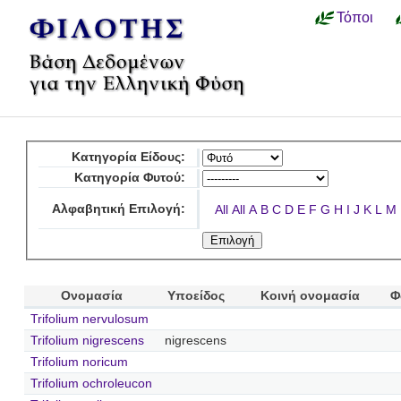
Τόποι
Κατηγορία Είδους:
Κατηγορία Φυτού:
Αλφαβητική Επιλογή:
All
All
A
B
C
D
E
F
G
H
I
J
K
L
M
Ονομασία
Υποείδος
Κοινή ονομασία
Φ
Trifolium nervulosum
Trifolium nigrescens
nigrescens
Trifolium noricum
Trifolium ochroleucon