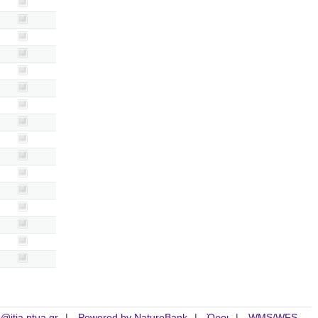
is@itia.ntua.gr
Powered by NatureBank
Όροι
WMS/WFS