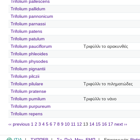
Trifolium pallescens
Trifolium pallidum
Trifolium pannonicum
Trifolium parnassi
Trifolium patens
Trifolium patulum
Trifolium pauciflorum
Τριφύλλι το αρακυνθές
Trifolium phleoides
Trifolium physodes
Trifolium pignantii
Trifolium pilczii
Trifolium pilulare
Τριφύλλι το πιληματώδες
Trifolium pratense
Trifolium pumilum
Τριφύλλι το νάνο
Trifolium purpureum
Trifolium repens
‹‹ previous
1
2
3
4
5
6
7
8
9
10
11
12
13
14
15
16
17
next ››
ITIA
ΤΥΠΠΕΡ
Σχ. Πολ. Μηχ. ΕΜΠ
Επικοινωνία:
filot