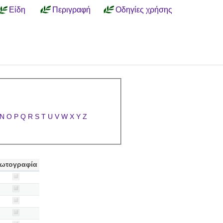
Είδη
Περιγραφή
Οδηγίες χρήσης
N
O
P
Q
R
S
T
U
V
W
X
Y
Z
ωτογραφία