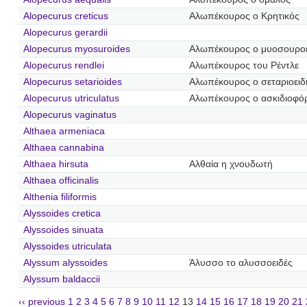
Alopecurus creticus
Αλωπέκουρος ο Κρητικός
Alopecurus gerardii
Alopecurus myosuroides
Αλωπέκουρος ο μυοσουρο
Alopecurus rendlei
Αλωπέκουρος του Ρέντλε
Alopecurus setarioides
Αλωπέκουρος ο σεταριοειδ
Alopecurus utriculatus
Αλωπέκουρος ο ασκιδιοφό
Alopecurus vaginatus
Althaea armeniaca
Althaea cannabina
Althaea hirsuta
Αλθαία η χνουδωτή
Althaea officinalis
Althenia filiformis
Alyssoides cretica
Alyssoides sinuata
Alyssoides utriculata
Alyssum alyssoides
Άλυσσο το αλυσσοειδές
Alyssum baldaccii
‹‹ previous
1
2
3
4
5
6
7
8
9
10
11
12
13
14
15
16
17
18
19
20
21