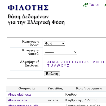
Τόποι
Κατηγορία
Είδους:
Κατηγορία
Φυτού:
Αλφαβητική
All
All
A
B
C
D
E
F
G
H
I
J
K
L
M
N
O
P
Επιλογή:
T
U
V
W
X
Y
Z
Ονομασία
Υποείδος
Κοινή ονομασία
Alnus glutinosa
Κλήθρο
Alnus incana
incana
Κλήθρο της Ροδόπης
Alopecurus aequalis
Αλοπεκούρος ο ομαλός