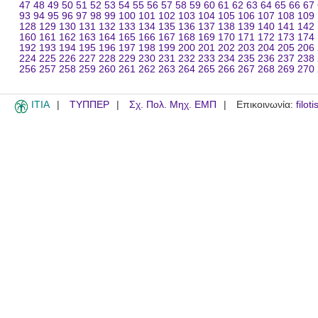
47
48
49
50
51
52
53
54
55
56
57
58
59
60
61
62
63
64
65
66
67
93
94
95
96
97
98
99
100
101
102
103
104
105
106
107
108
109
128
129
130
131
132
133
134
135
136
137
138
139
140
141
142
160
161
162
163
164
165
166
167
168
169
170
171
172
173
174
192
193
194
195
196
197
198
199
200
201
202
203
204
205
206
224
225
226
227
228
229
230
231
232
233
234
235
236
237
238
256
257
258
259
260
261
262
263
264
265
266
267
268
269
270
ITIA
ΤΥΠΠΕΡ
Σχ. Πολ. Μηχ. ΕΜΠ
Επικοινωνία:
filot