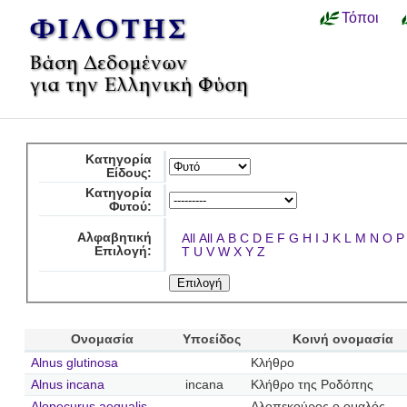
Τόποι
Κατηγορία
Είδους:
Κατηγορία
Φυτού:
Αλφαβητική
All
All
A
B
C
D
E
F
G
H
I
J
K
L
M
N
O
P
Επιλογή:
T
U
V
W
X
Y
Z
Ονομασία
Υποείδος
Κοινή ονομασία
Alnus glutinosa
Κλήθρο
Alnus incana
incana
Κλήθρο της Ροδόπης
Alopecurus aequalis
Αλοπεκούρος ο ομαλός