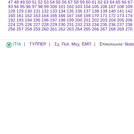
47
48
49
50
51
52
53
54
55
56
57
58
59
60
61
62
63
64
65
66
67
93
94
95
96
97
98
99
100
101
102
103
104
105
106
107
108
109
128
129
130
131
132
133
134
135
136
137
138
139
140
141
142
160
161
162
163
164
165
166
167
168
169
170
171
172
173
174
192
193
194
195
196
197
198
199
200
201
202
203
204
205
206
224
225
226
227
228
229
230
231
232
233
234
235
236
237
238
256
257
258
259
260
261
262
263
264
265
266
267
268
269
270
ITIA
ΤΥΠΠΕΡ
Σχ. Πολ. Μηχ. ΕΜΠ
Επικοινωνία:
filot