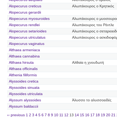
Alopecurus creticus
Αλωπέκουρος ο Κρητικός
Alopecurus gerardii
Alopecurus myosuroides
Αλωπέκουρος ο μυοσουρο
Alopecurus rendlei
Αλωπέκουρος του Ρέντλε
Alopecurus setarioides
Αλωπέκουρος ο σεταριοειδ
Alopecurus utriculatus
Αλωπέκουρος ο ασκιδιοφό
Alopecurus vaginatus
Althaea armeniaca
Althaea cannabina
Althaea hirsuta
Αλθαία η χνουδωτή
Althaea officinalis
Althenia filiformis
Alyssoides cretica
Alyssoides sinuata
Alyssoides utriculata
Alyssum alyssoides
Άλυσσο το αλυσσοειδές
Alyssum baldaccii
‹‹ previous
1
2
3
4
5
6
7
8
9
10
11
12
13
14
15
16
17
18
19
20
21