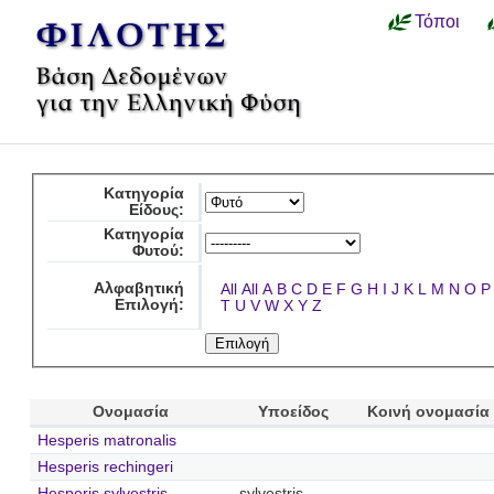
Τόποι
Κατηγορία
Είδους:
Κατηγορία
Φυτού:
Αλφαβητική
All
All
A
B
C
D
E
F
G
H
I
J
K
L
M
N
O
P
Επιλογή:
T
U
V
W
X
Y
Z
Ονομασία
Υποείδος
Κοινή ονομασία
Hesperis matronalis
Hesperis rechingeri
Hesperis sylvestris
sylvestris