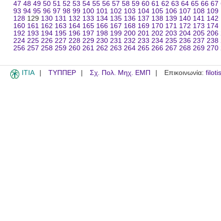
47
48
49
50
51
52
53
54
55
56
57
58
59
60
61
62
63
64
65
66
67
93
94
95
96
97
98
99
100
101
102
103
104
105
106
107
108
109
128
129
130
131
132
133
134
135
136
137
138
139
140
141
142
160
161
162
163
164
165
166
167
168
169
170
171
172
173
174
192
193
194
195
196
197
198
199
200
201
202
203
204
205
206
224
225
226
227
228
229
230
231
232
233
234
235
236
237
238
256
257
258
259
260
261
262
263
264
265
266
267
268
269
270
ITIA
ΤΥΠΠΕΡ
Σχ. Πολ. Μηχ. ΕΜΠ
Επικοινωνία:
filot