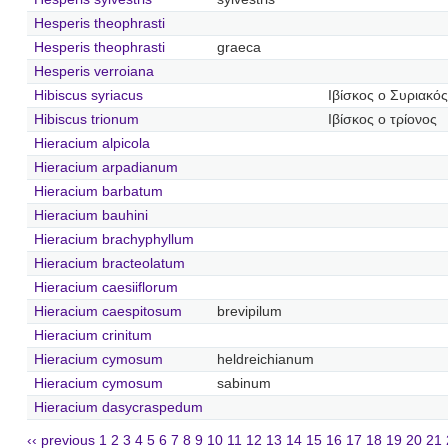
Hesperis theophrasti
Hesperis theophrasti
graeca
Hesperis verroiana
Hibiscus syriacus
Ιβίσκος ο Συριακός
Hibiscus trionum
Ιβίσκος ο τρίονος
Hieracium alpicola
Hieracium arpadianum
Hieracium barbatum
Hieracium bauhini
Hieracium brachyphyllum
Hieracium bracteolatum
Hieracium caesiiflorum
Hieracium caespitosum
brevipilum
Hieracium crinitum
Hieracium cymosum
heldreichianum
Hieracium cymosum
sabinum
Hieracium dasycraspedum
‹‹ previous
1
2
3
4
5
6
7
8
9
10
11
12
13
14
15
16
17
18
19
20
21