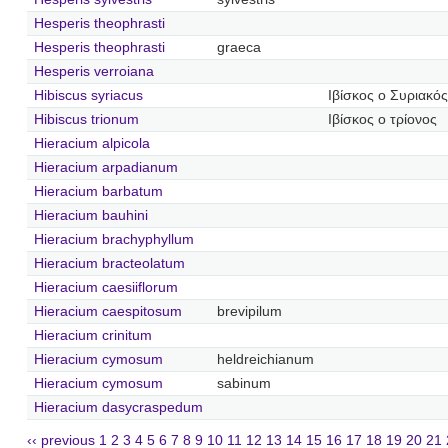
Hesperis theophrasti
Hesperis theophrasti
graeca
Hesperis verroiana
Hibiscus syriacus
Ιβίσκος ο Συριακός
Hibiscus trionum
Ιβίσκος ο τρίονος
Hieracium alpicola
Hieracium arpadianum
Hieracium barbatum
Hieracium bauhini
Hieracium brachyphyllum
Hieracium bracteolatum
Hieracium caesiiflorum
Hieracium caespitosum
brevipilum
Hieracium crinitum
Hieracium cymosum
heldreichianum
Hieracium cymosum
sabinum
Hieracium dasycraspedum
‹‹ previous
1
2
3
4
5
6
7
8
9
10
11
12
13
14
15
16
17
18
19
20
21