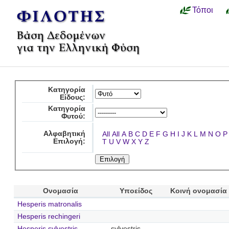
Τόποι
Κατηγορία
Είδους:
Κατηγορία
Φυτού:
Αλφαβητική
All
All
A
B
C
D
E
F
G
H
I
J
K
L
M
N
O
P
Επιλογή:
T
U
V
W
X
Y
Z
Ονομασία
Υποείδος
Κοινή ονομασία
Hesperis matronalis
Hesperis rechingeri
Hesperis sylvestris
sylvestris