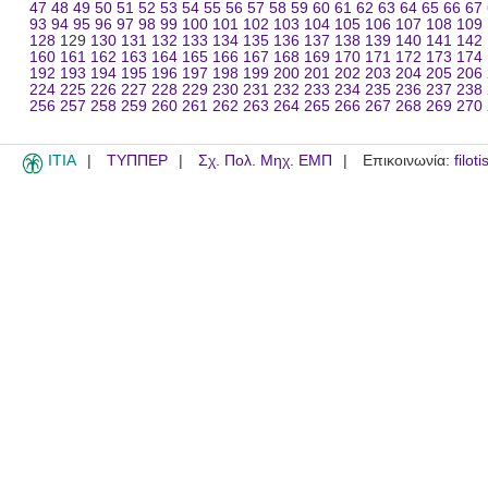
47
48
49
50
51
52
53
54
55
56
57
58
59
60
61
62
63
64
65
66
67
93
94
95
96
97
98
99
100
101
102
103
104
105
106
107
108
109
128
129
130
131
132
133
134
135
136
137
138
139
140
141
142
160
161
162
163
164
165
166
167
168
169
170
171
172
173
174
192
193
194
195
196
197
198
199
200
201
202
203
204
205
206
224
225
226
227
228
229
230
231
232
233
234
235
236
237
238
256
257
258
259
260
261
262
263
264
265
266
267
268
269
270
ITIA
ΤΥΠΠΕΡ
Σχ. Πολ. Μηχ. ΕΜΠ
Επικοινωνία:
filot