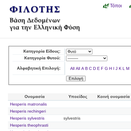
Τόποι
Κατηγορία Είδους:
Κατηγορία Φυτού:
Αλφαβητική Επιλογή:
All
All
A
B
C
D
E
F
G
H
I
J
K
L
M
Ονομασία
Υποείδος
Κοινή ονομασία
Hesperis matronalis
Hesperis rechingeri
Hesperis sylvestris
sylvestris
Hesperis theophrasti