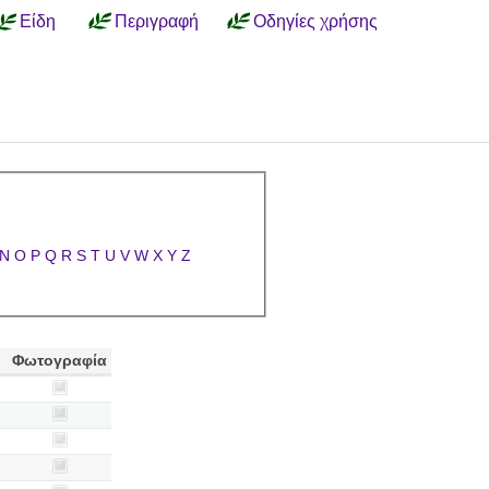
Είδη
Περιγραφή
Οδηγίες χρήσης
N
O
P
Q
R
S
T
U
V
W
X
Y
Z
Φωτογραφία