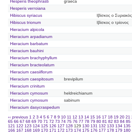
Hesperis theophrasti
graeca
Hesperis verroiana
Hibiscus syriacus
Ιβίσκος ο Συριακός
Hibiscus trionum
Ιβίσκος ο τρίονος
Hieracium alpicola
Hieracium arpadianum
Hieracium barbatum
Hieracium bauhini
Hieracium brachyphyllum
Hieracium bracteolatum
Hieracium caesiiflorum
Hieracium caespitosum
brevipilum
Hieracium crinitum
Hieracium cymosum
heldreichianum
Hieracium cymosum
sabinum
Hieracium dasycraspedum
‹‹ previous
1
2
3
4
5
6
7
8
9
10
11
12
13
14
15
16
17
18
19
20
21
65
66
67
68
69
70
71
72
73
74
75
76
77
78
79
80
81
82
83
84
85
121
122
123
124
125
126
127
128
129
130
131
132
133
134
135
166
167
168
169
170
171
172
173
174
175
176
177
178
179
180