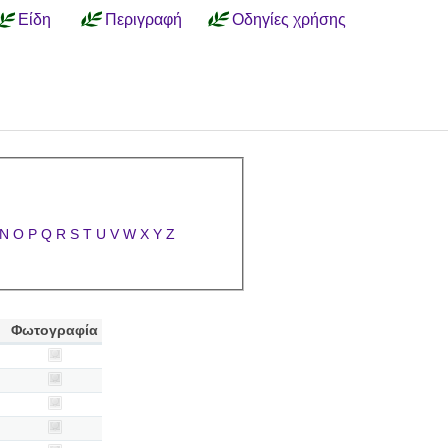
Είδη
Περιγραφή
Οδηγίες χρήσης
N
O
P
Q
R
S
T
U
V
W
X
Y
Z
Φωτογραφία