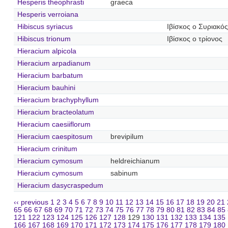
Hesperis theophrasti
graeca
Hesperis verroiana
Hibiscus syriacus
Ιβίσκος ο Συριακός
Hibiscus trionum
Ιβίσκος ο τρίονος
Hieracium alpicola
Hieracium arpadianum
Hieracium barbatum
Hieracium bauhini
Hieracium brachyphyllum
Hieracium bracteolatum
Hieracium caesiiflorum
Hieracium caespitosum
brevipilum
Hieracium crinitum
Hieracium cymosum
heldreichianum
Hieracium cymosum
sabinum
Hieracium dasycraspedum
‹‹ previous
1
2
3
4
5
6
7
8
9
10
11
12
13
14
15
16
17
18
19
20
21
65
66
67
68
69
70
71
72
73
74
75
76
77
78
79
80
81
82
83
84
85
121
122
123
124
125
126
127
128
129
130
131
132
133
134
135
166
167
168
169
170
171
172
173
174
175
176
177
178
179
180