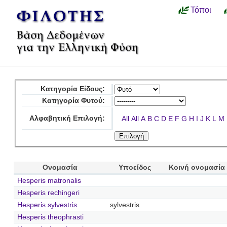
Τόποι
Κατηγορία Είδους:
Κατηγορία Φυτού:
Αλφαβητική Επιλογή:
All
All
A
B
C
D
E
F
G
H
I
J
K
L
M
Ονομασία
Υποείδος
Κοινή ονομασία
Hesperis matronalis
Hesperis rechingeri
Hesperis sylvestris
sylvestris
Hesperis theophrasti