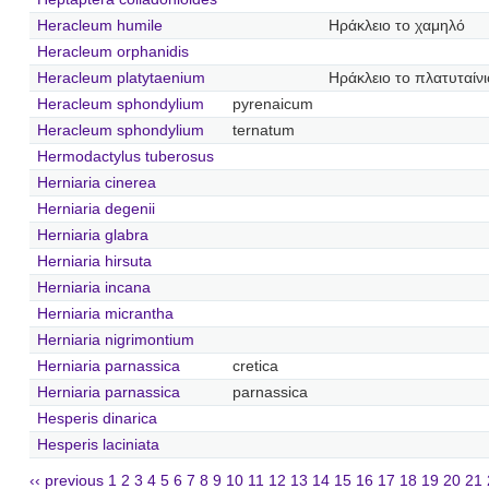
Heracleum humile
Ηράκλειο το χαμηλό
Heracleum orphanidis
Heracleum platytaenium
Ηράκλειο το πλατυταίνι
Heracleum sphondylium
pyrenaicum
Heracleum sphondylium
ternatum
Hermodactylus tuberosus
Herniaria cinerea
Herniaria degenii
Herniaria glabra
Herniaria hirsuta
Herniaria incana
Herniaria micrantha
Herniaria nigrimontium
Herniaria parnassica
cretica
Herniaria parnassica
parnassica
Hesperis dinarica
Hesperis laciniata
‹‹ previous
1
2
3
4
5
6
7
8
9
10
11
12
13
14
15
16
17
18
19
20
21