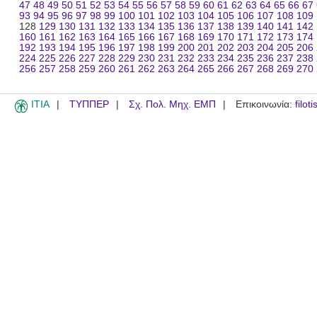
47
48
49
50
51
52
53
54
55
56
57
58
59
60
61
62
63
64
65
66
67
93
94
95
96
97
98
99
100
101
102
103
104
105
106
107
108
109
128
129
130
131
132
133
134
135
136
137
138
139
140
141
142
160
161
162
163
164
165
166
167
168
169
170
171
172
173
174
192
193
194
195
196
197
198
199
200
201
202
203
204
205
206
224
225
226
227
228
229
230
231
232
233
234
235
236
237
238
256
257
258
259
260
261
262
263
264
265
266
267
268
269
270
ITIA
ΤΥΠΠΕΡ
Σχ. Πολ. Μηχ. ΕΜΠ
Επικοινωνία:
filot