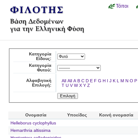
Τόποι
Κατηγορία
Είδους:
Κατηγορία
Φυτού:
Αλφαβητική
All
All
A
B
C
D
E
F
G
H
I
J
K
L
M
N
O
P
Επιλογή:
T
U
V
W
X
Y
Z
Ονομασία
Υποείδος
Κοινή ονομασία
Helleborus cyclophyllus
Hemarthria altissima
Heptaptera colladonioides