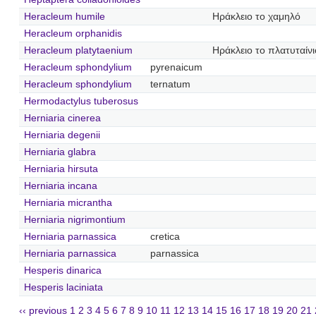
Heracleum humile
Ηράκλειο το χαμηλό
Heracleum orphanidis
Heracleum platytaenium
Ηράκλειο το πλατυταίνι
Heracleum sphondylium
pyrenaicum
Heracleum sphondylium
ternatum
Hermodactylus tuberosus
Herniaria cinerea
Herniaria degenii
Herniaria glabra
Herniaria hirsuta
Herniaria incana
Herniaria micrantha
Herniaria nigrimontium
Herniaria parnassica
cretica
Herniaria parnassica
parnassica
Hesperis dinarica
Hesperis laciniata
‹‹ previous
1
2
3
4
5
6
7
8
9
10
11
12
13
14
15
16
17
18
19
20
21