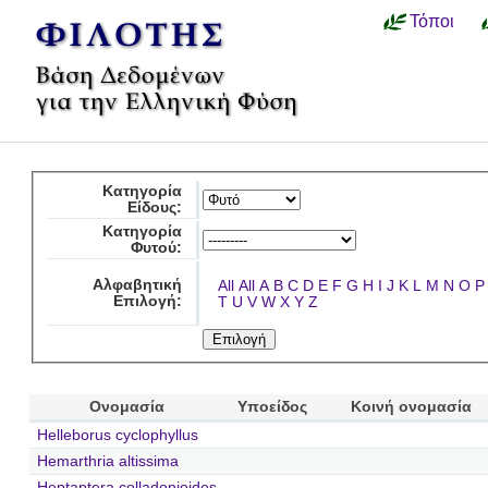
Τόποι
Κατηγορία
Είδους:
Κατηγορία
Φυτού:
Αλφαβητική
All
All
A
B
C
D
E
F
G
H
I
J
K
L
M
N
O
P
Επιλογή:
T
U
V
W
X
Y
Z
Ονομασία
Υποείδος
Κοινή ονομασία
Helleborus cyclophyllus
Hemarthria altissima
Heptaptera colladonioides