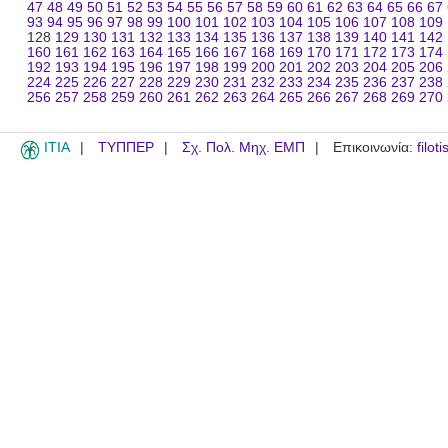
47
48
49
50
51
52
53
54
55
56
57
58
59
60
61
62
63
64
65
66
67
93
94
95
96
97
98
99
100
101
102
103
104
105
106
107
108
109
128
129
130
131
132
133
134
135
136
137
138
139
140
141
142
160
161
162
163
164
165
166
167
168
169
170
171
172
173
174
192
193
194
195
196
197
198
199
200
201
202
203
204
205
206
224
225
226
227
228
229
230
231
232
233
234
235
236
237
238
256
257
258
259
260
261
262
263
264
265
266
267
268
269
270
ITIA
ΤΥΠΠΕΡ
Σχ. Πολ. Μηχ. ΕΜΠ
Επικοινωνία:
filot