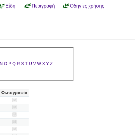
Είδη
Περιγραφή
Οδηγίες χρήσης
N
O
P
Q
R
S
T
U
V
W
X
Y
Z
Φωτογραφία