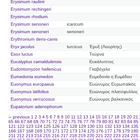
Erysimum raulinii
Erysimum rechingeri
Erysimum rhodium
Erysimum senoneri
icaricum
Erysimum senoneri
senoneri
Erythronium dens-canis
Eryx jaculus
turcicus
Έρυξ (Λουρίτης)
Esox lucius
Τούρνα
Eucalyptus camaldulensis
Ευκάλυπτος
Eudontomyzon hellenicus
Γκαβόχελο
Eumedonia eumedon
Ευμεδονία η Ευμέδου
Euonymus europaeus
Ευώνυμος Ευρωπαϊκός
Euonymus latifolius
Ευώνυμος πλατύφυλλος
Euonymus verrucosus
Ευώνυμος βαλκανικός
Eupatorium adenophorum
‹‹ previous
1
2
3
4
5
6
7
8
9
10
11
12
13
14
15
16
17
18
19
20
21
65
66
67
68
69
70
71
72
73
74
75
76
77
78
79
80
81
82
83
84
85
121
122
123
124
125
126
127
128
129
130
131
132
133
134
135
166
167
168
169
170
171
172
173
174
175
176
177
178
179
180
211
212
213
214
215
216
217
218
219
220
221
222
223
224
225