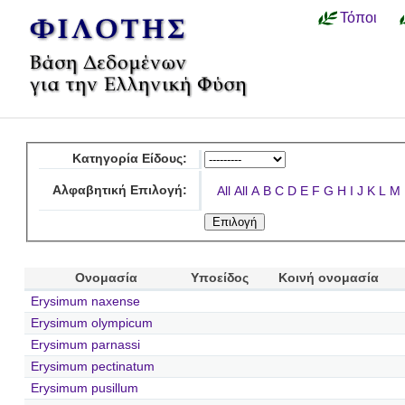
Τόποι
Κατηγορία Είδους:
Αλφαβητική Επιλογή:
All
All
A
B
C
D
E
F
G
H
I
J
K
L
M
Ονομασία
Υποείδος
Κοινή ονομασία
Erysimum naxense
Erysimum olympicum
Erysimum parnassi
Erysimum pectinatum
Erysimum pusillum