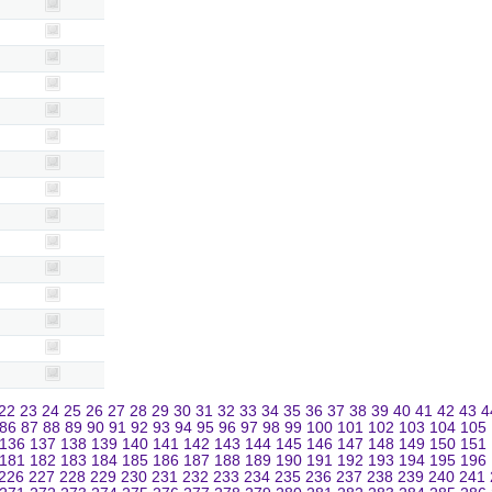
22
23
24
25
26
27
28
29
30
31
32
33
34
35
36
37
38
39
40
41
42
43
4
86
87
88
89
90
91
92
93
94
95
96
97
98
99
100
101
102
103
104
105
136
137
138
139
140
141
142
143
144
145
146
147
148
149
150
151
181
182
183
184
185
186
187
188
189
190
191
192
193
194
195
196
226
227
228
229
230
231
232
233
234
235
236
237
238
239
240
241