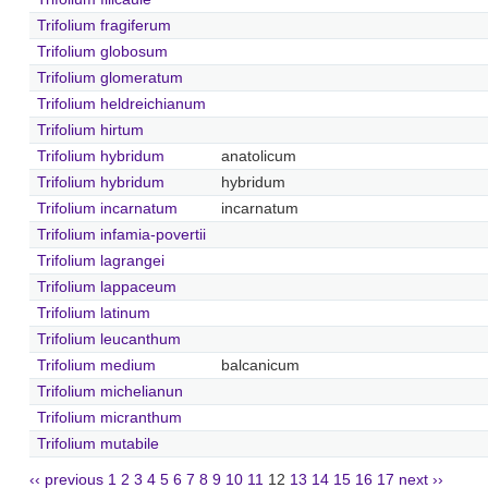
Trifolium fragiferum
Trifolium globosum
Trifolium glomeratum
Trifolium heldreichianum
Trifolium hirtum
Trifolium hybridum
anatolicum
Trifolium hybridum
hybridum
Trifolium incarnatum
incarnatum
Trifolium infamia-povertii
Trifolium lagrangei
Trifolium lappaceum
Trifolium latinum
Trifolium leucanthum
Trifolium medium
balcanicum
Trifolium michelianun
Trifolium micranthum
Trifolium mutabile
‹‹ previous
1
2
3
4
5
6
7
8
9
10
11
12
13
14
15
16
17
next ››