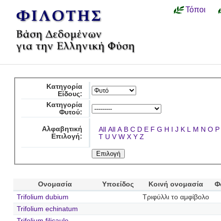
Τόποι
Κατηγορία
Είδους:
Κατηγορία
Φυτού:
Αλφαβητική
All
All
A
B
C
D
E
F
G
H
I
J
K
L
M
N
O
P
Επιλογή:
T
U
V
W
X
Y
Z
Ονομασία
Υποείδος
Κοινή ονομασία
Φ
Trifolium dubium
Τριφύλλι το αμφίβολο
Trifolium echinatum
Trifolium filicaule