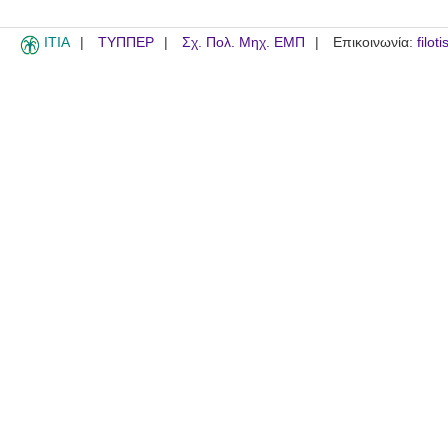
ITIA
ΤΥΠΠΕΡ
Σχ. Πολ. Μηχ. ΕΜΠ
Επικοινωνία:
filot