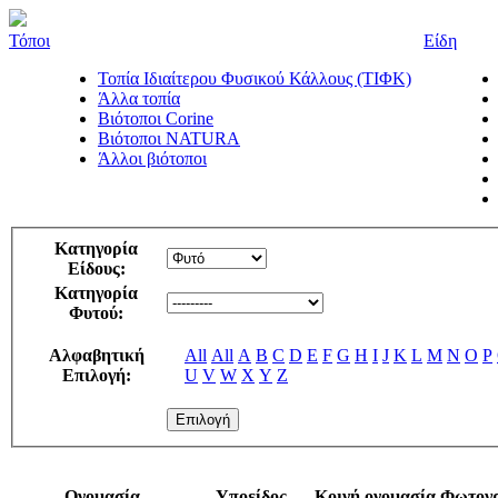
Τόποι
Είδη
Τοπία Ιδιαίτερου Φυσικού Κάλλους (ΤΙΦΚ)
Άλλα τοπία
Βιότοποι Corine
Βιότοποι NATURA
Άλλοι βιότοποι
Κατηγορία
Είδους:
Κατηγορία
Φυτού:
Αλφαβητική
All
All
A
B
C
D
E
F
G
H
I
J
K
L
M
N
O
P
Επιλογή:
U
V
W
X
Y
Z
Ονομασία
Υποείδος
Κοινή ονομασία
Φωτογ