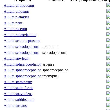
Allium phthioticum
Allium pillosum
Allium platakisii
Allium ritsii
Allium roseum
Allium rubrovittatum
Allium schoenoprasum
Allium scorodoprasum
rotundum
Allium scorodoprasum
scorodoprasum
Allium sipyleum
Allium sphaerocephalon
arvense
Allium sphaerocephalon
sphaerocephalon
Allium sphaerocephalon
trachypus
Allium stamineum
Allium staticiforme
Allium suaveolens
Allium subhirsutum
Allium tardans