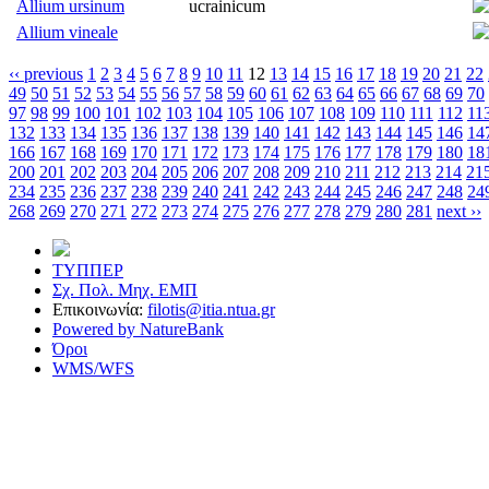
Allium ursinum
ucrainicum
Allium vineale
‹‹ previous
1
2
3
4
5
6
7
8
9
10
11
12
13
14
15
16
17
18
19
20
21
22
49
50
51
52
53
54
55
56
57
58
59
60
61
62
63
64
65
66
67
68
69
70
97
98
99
100
101
102
103
104
105
106
107
108
109
110
111
112
11
132
133
134
135
136
137
138
139
140
141
142
143
144
145
146
14
166
167
168
169
170
171
172
173
174
175
176
177
178
179
180
18
200
201
202
203
204
205
206
207
208
209
210
211
212
213
214
21
234
235
236
237
238
239
240
241
242
243
244
245
246
247
248
24
268
269
270
271
272
273
274
275
276
277
278
279
280
281
next ››
ΤΥΠΠΕΡ
Σχ. Πολ. Μηχ. ΕΜΠ
Επικοινωνία:
filotis@itia.ntua.gr
Powered by NatureBank
Όροι
WMS/WFS