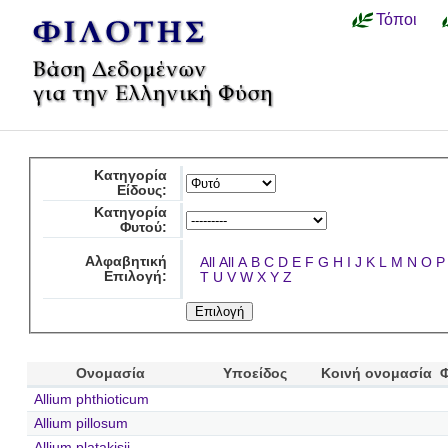
Τόποι
Κατηγορία
Είδους:
Κατηγορία
Φυτού:
Αλφαβητική
All
All
A
B
C
D
E
F
G
H
I
J
K
L
M
N
O
P
Επιλογή:
T
U
V
W
X
Y
Z
Ονομασία
Υποείδος
Κοινή ονομασία
Allium phthioticum
Allium pillosum
Allium platakisii