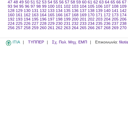
47
48
49
50
51
52
53
54
55
56
57
58
59
60
61
62
63
64
65
66
67
93
94
95
96
97
98
99
100
101
102
103
104
105
106
107
108
109
128
129
130
131
132
133
134
135
136
137
138
139
140
141
142
160
161
162
163
164
165
166
167
168
169
170
171
172
173
174
192
193
194
195
196
197
198
199
200
201
202
203
204
205
206
224
225
226
227
228
229
230
231
232
233
234
235
236
237
238
256
257
258
259
260
261
262
263
264
265
266
267
268
269
270
ITIA
ΤΥΠΠΕΡ
Σχ. Πολ. Μηχ. ΕΜΠ
Επικοινωνία:
filot