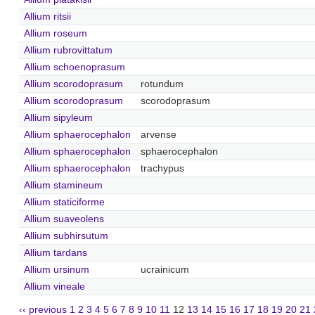
Allium ritsii
Allium roseum
Allium rubrovittatum
Allium schoenoprasum
Allium scorodoprasum
rotundum
Allium scorodoprasum
scorodoprasum
Allium sipyleum
Allium sphaerocephalon
arvense
Allium sphaerocephalon
sphaerocephalon
Allium sphaerocephalon
trachypus
Allium stamineum
Allium staticiforme
Allium suaveolens
Allium subhirsutum
Allium tardans
Allium ursinum
ucrainicum
Allium vineale
‹‹ previous
1
2
3
4
5
6
7
8
9
10
11
12
13
14
15
16
17
18
19
20
21