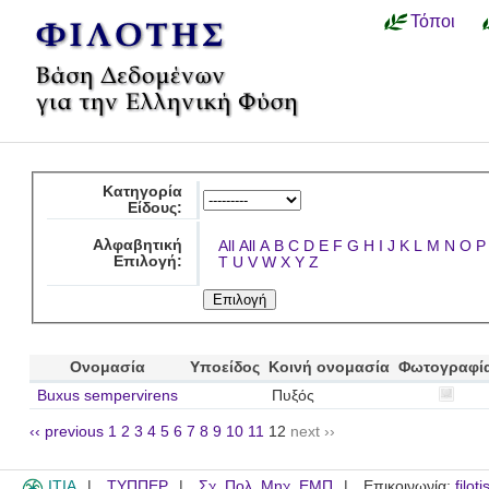
Τόποι
Κατηγορία
Είδους:
Αλφαβητική
All
All
A
B
C
D
E
F
G
H
I
J
K
L
M
N
O
P
Επιλογή:
T
U
V
W
X
Y
Z
Ονομασία
Υποείδος
Κοινή ονομασία
Φωτογραφί
Buxus sempervirens
Πυξός
‹‹ previous
1
2
3
4
5
6
7
8
9
10
11
12
next ››
ITIA
ΤΥΠΠΕΡ
Σχ. Πολ. Μηχ. ΕΜΠ
Επικοινωνία:
filot