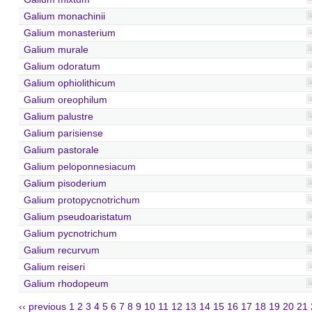
Galium monachinii
Galium monasterium
Galium murale
Galium odoratum
Galium ophiolithicum
Galium oreophilum
Galium palustre
Galium parisiense
Galium pastorale
Galium peloponnesiacum
Galium pisoderium
Galium protopycnotrichum
Galium pseudoaristatum
Galium pycnotrichum
Galium recurvum
Galium reiseri
Galium rhodopeum
‹‹ previous
1
2
3
4
5
6
7
8
9
10
11
12
13
14
15
16
17
18
19
20
21