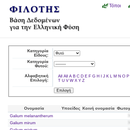
Τόποι
Κατηγορία
Είδους:
Κατηγορία
Φυτού:
Αλφαβητική
All
All
A
B
C
D
E
F
G
H
I
J
K
L
M
N
O
P
Επιλογή:
T
U
V
W
X
Y
Z
Ονομασία
Υποείδος
Κοινή ονομασία
Φωτογ
Galium melanantherum
Galium mirum
Galium mixtum