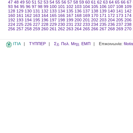
47
48
49
50
51
52
53
54
55
56
57
58
59
60
61
62
63
64
65
66
67
93
94
95
96
97
98
99
100
101
102
103
104
105
106
107
108
109
128
129
130
131
132
133
134
135
136
137
138
139
140
141
142
160
161
162
163
164
165
166
167
168
169
170
171
172
173
174
192
193
194
195
196
197
198
199
200
201
202
203
204
205
206
224
225
226
227
228
229
230
231
232
233
234
235
236
237
238
256
257
258
259
260
261
262
263
264
265
266
267
268
269
270
ITIA
ΤΥΠΠΕΡ
Σχ. Πολ. Μηχ. ΕΜΠ
Επικοινωνία:
filot