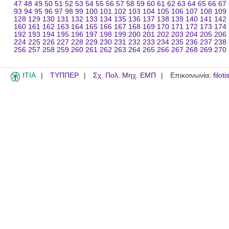
47
48
49
50
51
52
53
54
55
56
57
58
59
60
61
62
63
64
65
66
67
93
94
95
96
97
98
99
100
101
102
103
104
105
106
107
108
109
128
129
130
131
132
133
134
135
136
137
138
139
140
141
142
160
161
162
163
164
165
166
167
168
169
170
171
172
173
174
192
193
194
195
196
197
198
199
200
201
202
203
204
205
206
224
225
226
227
228
229
230
231
232
233
234
235
236
237
238
256
257
258
259
260
261
262
263
264
265
266
267
268
269
270
ITIA
ΤΥΠΠΕΡ
Σχ. Πολ. Μηχ. ΕΜΠ
Επικοινωνία:
filot