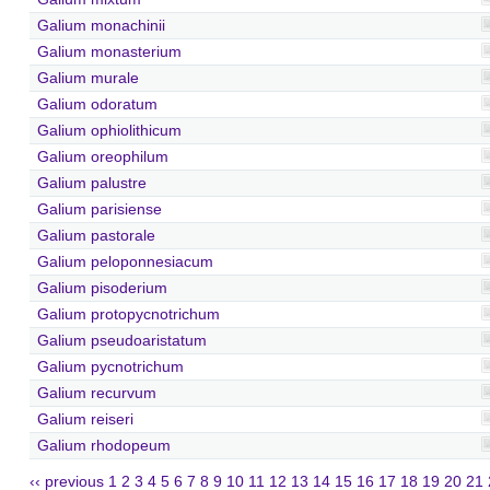
Galium monachinii
Galium monasterium
Galium murale
Galium odoratum
Galium ophiolithicum
Galium oreophilum
Galium palustre
Galium parisiense
Galium pastorale
Galium peloponnesiacum
Galium pisoderium
Galium protopycnotrichum
Galium pseudoaristatum
Galium pycnotrichum
Galium recurvum
Galium reiseri
Galium rhodopeum
‹‹ previous
1
2
3
4
5
6
7
8
9
10
11
12
13
14
15
16
17
18
19
20
21