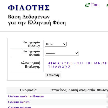
Τόποι
Κατηγορία
Είδους:
Κατηγορία
Φυτού:
Αλφαβητική
All
All
A
B
C
D
E
F
G
H
I
J
K
L
M
N
O
P
Επιλογή:
T
U
V
W
X
Y
Z
Ονομασία
Υποείδος
Κοινή ονομασία
Φωτογ
Galium melanantherum
Galium mirum
Galium mixtum