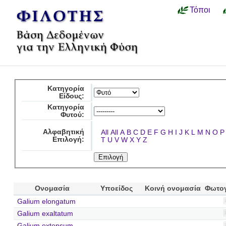
Τόποι
Κατηγορία
Είδους:
Κατηγορία
Φυτού:
Αλφαβητική
All
All
A
B
C
D
E
F
G
H
I
J
K
L
M
N
O
P
Επιλογή:
T
U
V
W
X
Y
Z
Ονομασία
Υποείδος
Κοινή ονομασία
Φωτο
Galium elongatum
Galium exaltatum
Galium extensum