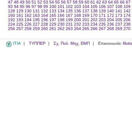
47
48
49
50
51
52
53
54
55
56
57
58
59
60
61
62
63
64
65
66
67
93
94
95
96
97
98
99
100
101
102
103
104
105
106
107
108
109
128
129
130
131
132
133
134
135
136
137
138
139
140
141
142
160
161
162
163
164
165
166
167
168
169
170
171
172
173
174
192
193
194
195
196
197
198
199
200
201
202
203
204
205
206
224
225
226
227
228
229
230
231
232
233
234
235
236
237
238
256
257
258
259
260
261
262
263
264
265
266
267
268
269
270
ITIA
ΤΥΠΠΕΡ
Σχ. Πολ. Μηχ. ΕΜΠ
Επικοινωνία:
filot