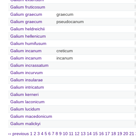
Galium fruticosum
Galium graecum
graecum
Galium graecum
pseudocanum
Galium heldreichii
Galium hellenicum
Galium humifusum
Galium incanum
creticum
Galium incanum
incanum
Galium incrassatum
Galium incurvum
Galium insularae
Galium intricatum
Galium kerneri
Galium laconicum
Galium lucidum
Galium macedonicum
Galium malickyi
‹‹ previous
1
2
3
4
5
6
7
8
9
10
11
12
13
14
15
16
17
18
19
20
21