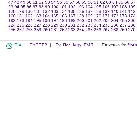
47
48
49
50
51
52
53
54
55
56
57
58
59
60
61
62
63
64
65
66
67
93
94
95
96
97
98
99
100
101
102
103
104
105
106
107
108
109
128
129
130
131
132
133
134
135
136
137
138
139
140
141
142
160
161
162
163
164
165
166
167
168
169
170
171
172
173
174
192
193
194
195
196
197
198
199
200
201
202
203
204
205
206
224
225
226
227
228
229
230
231
232
233
234
235
236
237
238
256
257
258
259
260
261
262
263
264
265
266
267
268
269
270
ITIA
ΤΥΠΠΕΡ
Σχ. Πολ. Μηχ. ΕΜΠ
Επικοινωνία:
filot