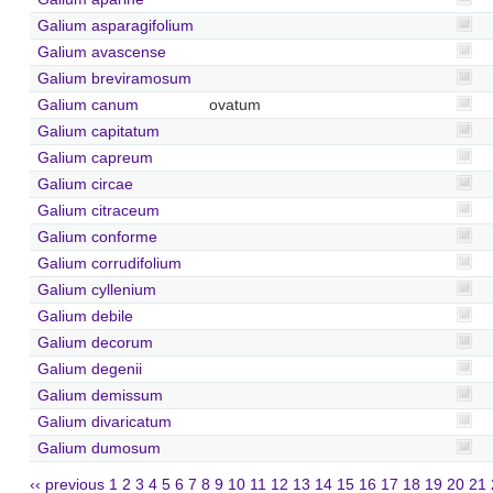
Galium asparagifolium
Galium avascense
Galium breviramosum
Galium canum
ovatum
Galium capitatum
Galium capreum
Galium circae
Galium citraceum
Galium conforme
Galium corrudifolium
Galium cyllenium
Galium debile
Galium decorum
Galium degenii
Galium demissum
Galium divaricatum
Galium dumosum
‹‹ previous
1
2
3
4
5
6
7
8
9
10
11
12
13
14
15
16
17
18
19
20
21