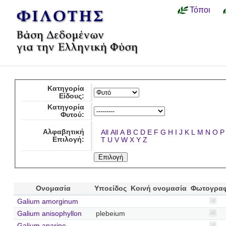
Τόποι
Κατηγορία
Είδους:
Κατηγορία
Φυτού:
Αλφαβητική
All
All
A
B
C
D
E
F
G
H
I
J
K
L
M
N
O
P
Επιλογή:
T
U
V
W
X
Y
Z
Ονομασία
Υποείδος
Κοινή ονομασία
Φωτογραφ
Galium amorginum
Galium anisophyllon
plebeium
Galium aparine