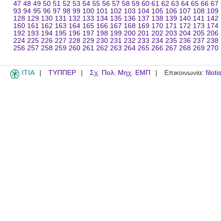
47
48
49
50
51
52
53
54
55
56
57
58
59
60
61
62
63
64
65
66
67
93
94
95
96
97
98
99
100
101
102
103
104
105
106
107
108
109
128
129
130
131
132
133
134
135
136
137
138
139
140
141
142
160
161
162
163
164
165
166
167
168
169
170
171
172
173
174
192
193
194
195
196
197
198
199
200
201
202
203
204
205
206
224
225
226
227
228
229
230
231
232
233
234
235
236
237
238
256
257
258
259
260
261
262
263
264
265
266
267
268
269
270
ITIA
ΤΥΠΠΕΡ
Σχ. Πολ. Μηχ. ΕΜΠ
Επικοινωνία:
filot