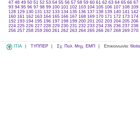
47
48
49
50
51
52
53
54
55
56
57
58
59
60
61
62
63
64
65
66
67
93
94
95
96
97
98
99
100
101
102
103
104
105
106
107
108
109
128
129
130
131
132
133
134
135
136
137
138
139
140
141
142
160
161
162
163
164
165
166
167
168
169
170
171
172
173
174
192
193
194
195
196
197
198
199
200
201
202
203
204
205
206
224
225
226
227
228
229
230
231
232
233
234
235
236
237
238
256
257
258
259
260
261
262
263
264
265
266
267
268
269
270
ITIA
ΤΥΠΠΕΡ
Σχ. Πολ. Μηχ. ΕΜΠ
Επικοινωνία:
filot