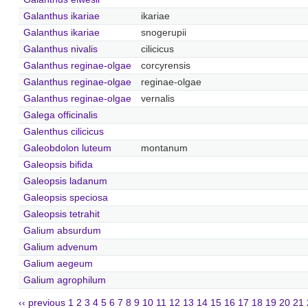
Galanthus ikariae
ikariae
Galanthus ikariae
snogerupii
Galanthus nivalis
cilicicus
Galanthus reginae-olgae
corcyrensis
Galanthus reginae-olgae
reginae-olgae
Galanthus reginae-olgae
vernalis
Galega officinalis
Galenthus cilicicus
Galeobdolon luteum
montanum
Galeopsis bifida
Galeopsis ladanum
Galeopsis speciosa
Galeopsis tetrahit
Galium absurdum
Galium advenum
Galium aegeum
Galium agrophilum
‹‹ previous
1
2
3
4
5
6
7
8
9
10
11
12
13
14
15
16
17
18
19
20
21