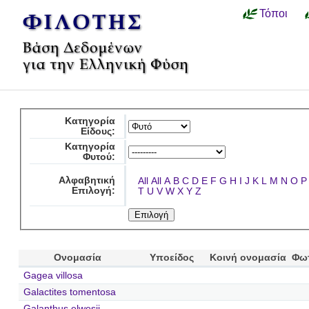
Τόποι
Κατηγορία
Είδους:
Κατηγορία
Φυτού:
Αλφαβητική
All
All
A
B
C
D
E
F
G
H
I
J
K
L
M
N
O
P
Επιλογή:
T
U
V
W
X
Y
Z
Ονομασία
Υποείδος
Κοινή ονομασία
Φω
Gagea villosa
Galactites tomentosa
Galanthus elwesii