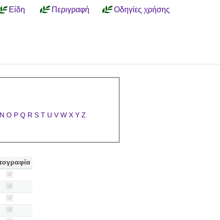
Είδη
Περιγραφή
Οδηγίες χρήσης
N
O
P
Q
R
S
T
U
V
W
X
Y
Z
τογραφία