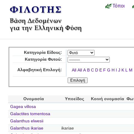
Τόποι
Κατηγορία Είδους:
Κατηγορία Φυτού:
Αλφαβητική Επιλογή:
All
All
A
B
C
D
E
F
G
H
I
J
K
L
M
Ονομασία
Υποείδος
Κοινή ονομασία
Φω
Gagea villosa
Galactites tomentosa
Galanthus elwesii
Galanthus ikariae
ikariae