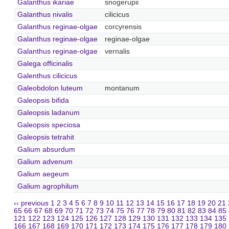
Galanthus ikariae
snogerupii
Galanthus nivalis
cilicicus
Galanthus reginae-olgae
corcyrensis
Galanthus reginae-olgae
reginae-olgae
Galanthus reginae-olgae
vernalis
Galega officinalis
Galenthus cilicicus
Galeobdolon luteum
montanum
Galeopsis bifida
Galeopsis ladanum
Galeopsis speciosa
Galeopsis tetrahit
Galium absurdum
Galium advenum
Galium aegeum
Galium agrophilum
‹‹ previous
1
2
3
4
5
6
7
8
9
10
11
12
13
14
15
16
17
18
19
20
21
65
66
67
68
69
70
71
72
73
74
75
76
77
78
79
80
81
82
83
84
85
121
122
123
124
125
126
127
128
129
130
131
132
133
134
135
166
167
168
169
170
171
172
173
174
175
176
177
178
179
180