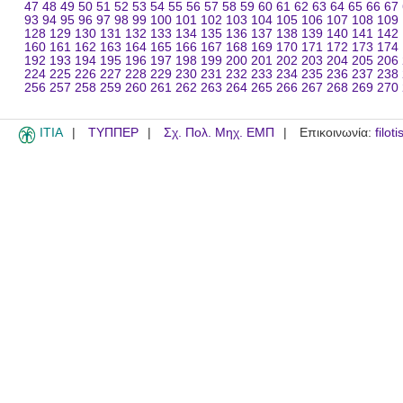
47
48
49
50
51
52
53
54
55
56
57
58
59
60
61
62
63
64
65
66
67
93
94
95
96
97
98
99
100
101
102
103
104
105
106
107
108
109
128
129
130
131
132
133
134
135
136
137
138
139
140
141
142
160
161
162
163
164
165
166
167
168
169
170
171
172
173
174
192
193
194
195
196
197
198
199
200
201
202
203
204
205
206
224
225
226
227
228
229
230
231
232
233
234
235
236
237
238
256
257
258
259
260
261
262
263
264
265
266
267
268
269
270
ITIA
ΤΥΠΠΕΡ
Σχ. Πολ. Μηχ. ΕΜΠ
Επικοινωνία:
filot