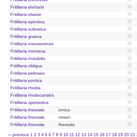
Fritillaria ehrhartii
Fritillaria elwesii
Fritillaria epirotica
Fritillaria euboeica
Fritillaria graeca
Fritillaria messanensis
Fritillaria montana
Fritillaria mutabilis
Fritillaria obliqua
Fritillaria pelinaea
Fritillaria pontica
Fritillaria rhodia
Fritillaria rhodocanakis
Fritillaria spetsiotica
Fritillaria thessala
ionica
Fritillaria thessala
reiseri
Fritillaria thessala
thessala
‹‹ previous
1
2
3
4
5
6
7
8
9
10
11
12
13
14
15
16
17
18
19
20
21