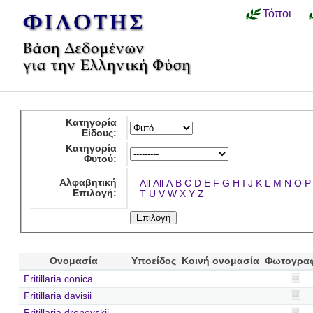
Τόποι
Κατηγορία
Είδους:
Κατηγορία
Φυτού:
Αλφαβητική
All
All
A
B
C
D
E
F
G
H
I
J
K
L
M
N
O
P
Επιλογή:
T
U
V
W
X
Y
Z
Ονομασία
Υποείδος
Κοινή ονομασία
Φωτογρα
Fritillaria conica
Fritillaria davisii
Fritillaria drenovskii