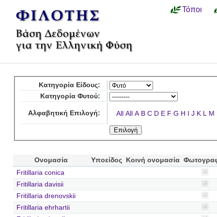
Τόποι
Κατηγορία Είδους:
Κατηγορία Φυτού:
Αλφαβητική Επιλογή:
All
All
A
B
C
D
E
F
G
H
I
J
K
L
M
Ονομασία
Υποείδος
Κοινή ονομασία
Φωτογρα
Fritillaria conica
Fritillaria davisii
Fritillaria drenovskii
Fritillaria ehrhartii