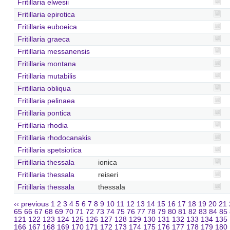
Fritillaria elwesii
Fritillaria epirotica
Fritillaria euboeica
Fritillaria graeca
Fritillaria messanensis
Fritillaria montana
Fritillaria mutabilis
Fritillaria obliqua
Fritillaria pelinaea
Fritillaria pontica
Fritillaria rhodia
Fritillaria rhodocanakis
Fritillaria spetsiotica
Fritillaria thessala
ionica
Fritillaria thessala
reiseri
Fritillaria thessala
thessala
‹‹ previous
1
2
3
4
5
6
7
8
9
10
11
12
13
14
15
16
17
18
19
20
21
65
66
67
68
69
70
71
72
73
74
75
76
77
78
79
80
81
82
83
84
85
121
122
123
124
125
126
127
128
129
130
131
132
133
134
135
166
167
168
169
170
171
172
173
174
175
176
177
178
179
180