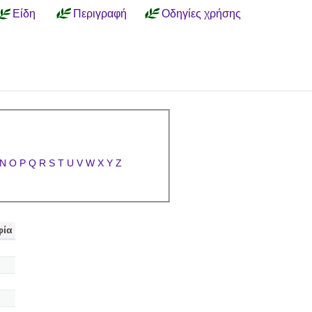
Είδη
Περιγραφή
Οδηγίες χρήσης
N
O
P
Q
R
S
T
U
V
W
X
Y
Z
φία