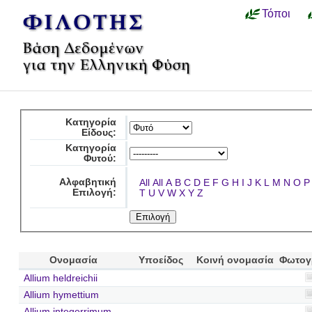
Τόποι
Κατηγορία
Είδους:
Κατηγορία
Φυτού:
Αλφαβητική
All
All
A
B
C
D
E
F
G
H
I
J
K
L
M
N
O
P
Επιλογή:
T
U
V
W
X
Y
Z
Ονομασία
Υποείδος
Κοινή ονομασία
Φωτογ
Allium heldreichii
Allium hymettium
Allium integerrimum