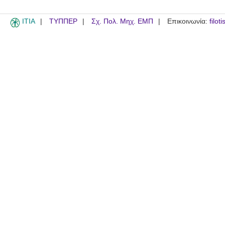
ITIA
ΤΥΠΠΕΡ
Σχ. Πολ. Μηχ. ΕΜΠ
Επικοινωνία:
filot