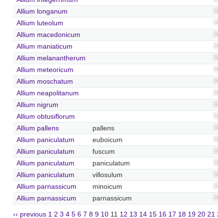
Allium longanum
Allium luteolum
Allium macedonicum
Allium maniaticum
Allium melanantherum
Allium meteoricum
Allium moschatum
Allium neapolitanum
Allium nigrum
Allium obtusiflorum
Allium pallens
pallens
Allium paniculatum
euboicum
Allium paniculatum
fuscum
Allium paniculatum
paniculatum
Allium paniculatum
villosulum
Allium parnassicum
minoicum
Allium parnassicum
parnassicum
‹‹ previous
1
2
3
4
5
6
7
8
9
10
11
12
13
14
15
16
17
18
19
20
21