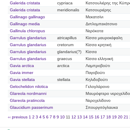
Galerida cristata
cypriaca
Κατσουλιέρης της Κύπρ
Galerida cristata
meridionalis
Κατσουριέρης
Gallinago gallinago
Μεκατσίνι
Gallinago media
Διπλομπεκάτσινο
Gallinula chloropus
Νερόκοτα
Garrulus glandarius
atricapillus
Κίσσα μαυροκέφαλη
Garrulus glandarius
cretorum
Κίσσα κρητική
Garrulus glandarius
glandarius(?)
Κίσσα
Garrulus glandarius
graecus
Κίσσα ελληνική
Gavia arctica
arctica
Λαμπροβούτι
Gavia immer
Παγοβούτι
Gavia stellata
stellata
Κηλιδοβούτι
Gelochelidon nilotica
Γελογλάρονο
Glareola nordmanni
Μαυρόφτερο νεροχελίδ
Glareola pratincola
Νεροχελίδονο
Glaucidium passerinum
Σπουργιτόγλαυκα
‹‹ previous
1
2
3
4
5
6
7
8
9
10
11
12
13
14
15
16
17
18
19
20
21