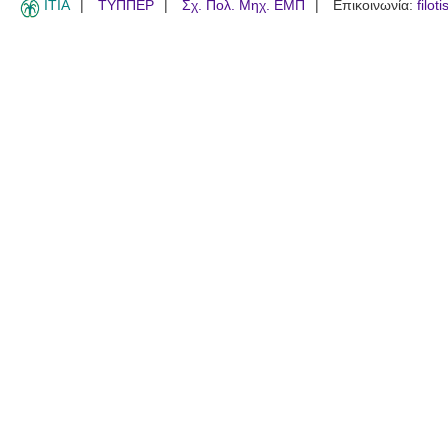
ITIA
ΤΥΠΠΕΡ
Σχ. Πολ. Μηχ. ΕΜΠ
Επικοινωνία:
filot