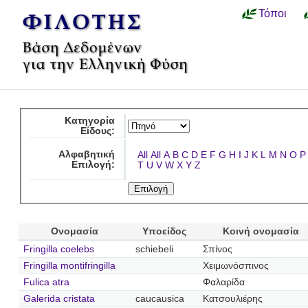
Τόποι
Κατηγορία
Είδους:
Αλφαβητική
All
All
A
B
C
D
E
F
G
H
I
J
K
L
M
N
O
P
Επιλογή:
T
U
V
W
X
Y
Z
Ονομασία
Υποείδος
Κοινή ονομασία
Fringilla coelebs
schiebeli
Σπίνος
Fringilla montifringilla
Χειμωνόσπινος
Fulica atra
Φαλαρίδα
Galerida cristata
caucausica
Κατσουλιέρης