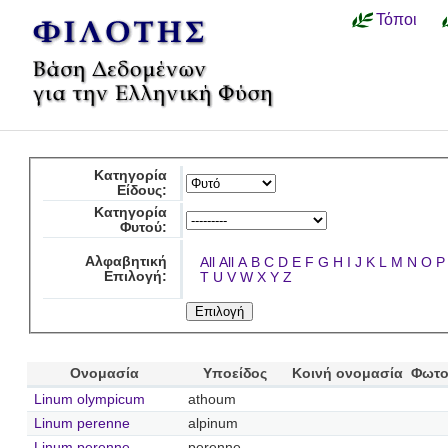
Τόποι
Κατηγορία
Είδους:
Κατηγορία
Φυτού:
Αλφαβητική
All
All
A
B
C
D
E
F
G
H
I
J
K
L
M
N
O
P
Επιλογή:
T
U
V
W
X
Y
Z
Ονομασία
Υποείδος
Κοινή ονομασία
Φωτο
Linum olympicum
athoum
Linum perenne
alpinum
Linum perenne
perenne