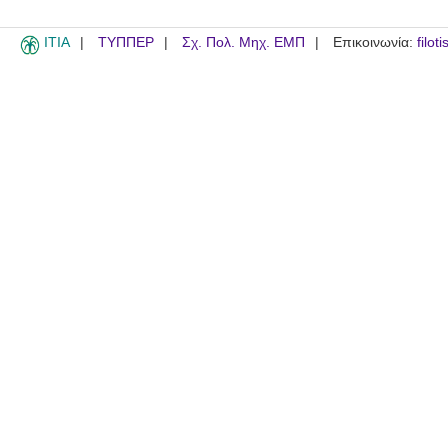
ITIA
ΤΥΠΠΕΡ
Σχ. Πολ. Μηχ. ΕΜΠ
Επικοινωνία:
filot