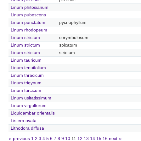
Linum phitosianum
Linum pubescens
Linum punctatum
pycnophyllum
Linum rhodopeum
Linum strictum
corymbulosum
Linum strictum
spicatum
Linum strictum
strictum
Linum tauricum
Linum tenuifolium
Linum thracicum
Linum trigynum
Linum turcicum
Linum usitatissimum
Linum virgultorum
Liquidambar orientalis
Listera ovata
Lithodora diffusa
‹‹ previous
1
2
3
4
5
6
7
8
9
10
11
12
13
14
15
16
next ››