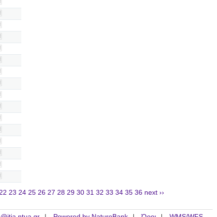
22
23
24
25
26
27
28
29
30
31
32
33
34
35
36
next ››
is@itia.ntua.gr
Powered by NatureBank
Όροι
WMS/WFS