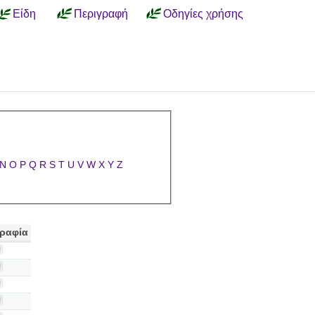
Είδη
Περιγραφή
Οδηγίες χρήσης
N
O
P
Q
R
S
T
U
V
W
X
Y
Z
ραφία