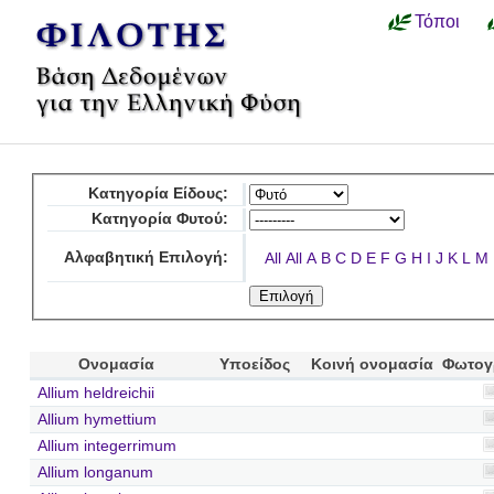
Τόποι
Κατηγορία Είδους:
Κατηγορία Φυτού:
Αλφαβητική Επιλογή:
All
All
A
B
C
D
E
F
G
H
I
J
K
L
M
Ονομασία
Υποείδος
Κοινή ονομασία
Φωτογ
Allium heldreichii
Allium hymettium
Allium integerrimum
Allium longanum