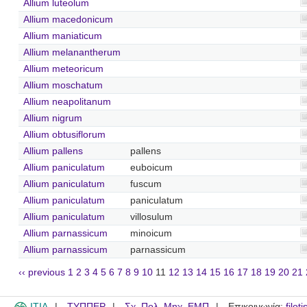
Allium luteolum
Allium macedonicum
Allium maniaticum
Allium melanantherum
Allium meteoricum
Allium moschatum
Allium neapolitanum
Allium nigrum
Allium obtusiflorum
Allium pallens
pallens
Allium paniculatum
euboicum
Allium paniculatum
fuscum
Allium paniculatum
paniculatum
Allium paniculatum
villosulum
Allium parnassicum
minoicum
Allium parnassicum
parnassicum
‹‹ previous
1
2
3
4
5
6
7
8
9
10
11
12
13
14
15
16
17
18
19
20
21
ITIA
ΤΥΠΠΕΡ
Σχ. Πολ. Μηχ. ΕΜΠ
Επικοινωνία:
filot