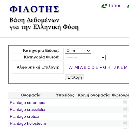
Τόποι
Κατηγορία Είδους:
Κατηγορία Φυτού:
Αλφαβητική Επιλογή:
All
All
A
B
C
D
E
F
G
H
I
J
K
L
M
Ονομασία
Υποείδος
Κοινή ονομασία
Φωτογρ
Plantago coronopus
Plantago crassifolia
Plantago cretica
Plantago holosteum