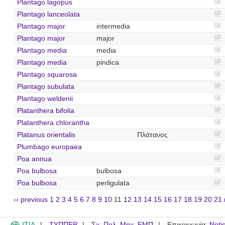
Plantago lagopus
Plantago lanceolata
Plantago major
intermedia
Plantago major
major
Plantago media
media
Plantago media
pindica
Plantago squarosa
Plantago subulata
Plantago weldenii
Platanthera bifolia
Platanthera chlorantha
Platanus orientalis
Πλάτανος
Plumbago europaea
Poa annua
Poa bulbosa
bulbosa
Poa bulbosa
perligulata
‹‹ previous
1
2
3
4
5
6
7
8
9
10
11
12
13
14
15
16
17
18
19
20
21
ITIA
ΤΥΠΠΕΡ
Σχ. Πολ. Μηχ. ΕΜΠ
Επικοινωνία:
filot