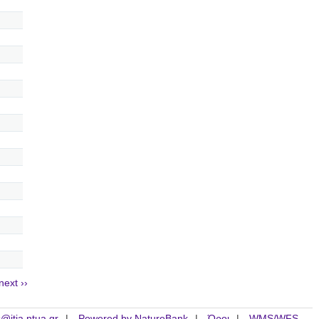
next ››
is@itia.ntua.gr
Powered by NatureBank
Όροι
WMS/WFS