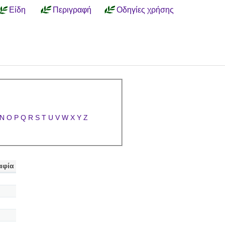
Είδη
Περιγραφή
Οδηγίες χρήσης
N
O
P
Q
R
S
T
U
V
W
X
Y
Z
αφία