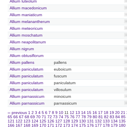
Allium luteolum
Allium macedonicum
Allium maniaticum
Allium melanantherum
Allium meteoricum
Allium moschatum
Allium neapolitanum
Allium nigrum
Allium obtusiflorum
Allium pallens
pallens
Allium paniculatum
euboicum
Allium paniculatum
fuscum
Allium paniculatum
paniculatum
Allium paniculatum
villosulum
Allium parnassicum
minoicum
Allium parnassicum
parnassicum
‹‹ previous
1
2
3
4
5
6
7
8
9
10
11
12
13
14
15
16
17
18
19
20
21
65
66
67
68
69
70
71
72
73
74
75
76
77
78
79
80
81
82
83
84
85
121
122
123
124
125
126
127
128
129
130
131
132
133
134
135
166
167
168
169
170
171
172
173
174
175
176
177
178
179
180