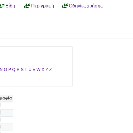
Είδη
Περιγραφή
Οδηγίες χρήσης
N
O
P
Q
R
S
T
U
V
W
X
Y
Z
ραφία