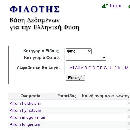
Τόποι
Κατηγορία Είδους:
Κατηγορία Φυτού:
Αλφαβητική Επιλογή:
All
All
A
B
C
D
E
F
G
H
I
J
K
L
M
Ονομασία
Υποείδος
Κοινή ονομασία
Φωτογ
Allium heldreichii
Allium hymettium
Allium integerrimum
Allium longanum