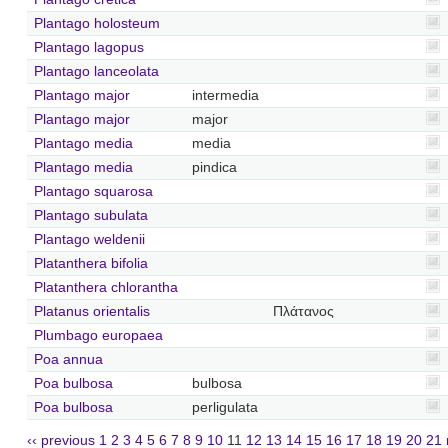
Plantago holosteum
Plantago lagopus
Plantago lanceolata
Plantago major
intermedia
Plantago major
major
Plantago media
media
Plantago media
pindica
Plantago squarosa
Plantago subulata
Plantago weldenii
Platanthera bifolia
Platanthera chlorantha
Platanus orientalis
Πλάτανος
Plumbago europaea
Poa annua
Poa bulbosa
bulbosa
Poa bulbosa
perligulata
‹‹ previous
1
2
3
4
5
6
7
8
9
10
11
12
13
14
15
16
17
18
19
20
21