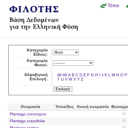
Τόποι
Κατηγορία
Είδους:
Κατηγορία
Φυτού:
Αλφαβητική
All
All
A
B
C
D
E
F
G
H
I
J
K
L
M
N
O
P
Επιλογή:
T
U
V
W
X
Y
Z
Ονομασία
Υποείδος
Κοινή ονομασία
Φωτογρ
Plantago coronopus
Plantago crassifolia
Plantago cretica