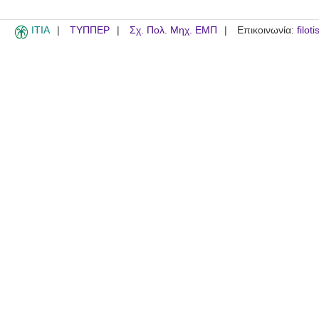
ITIA
ΤΥΠΠΕΡ
Σχ. Πολ. Μηχ. ΕΜΠ
Επικοινωνία:
filot