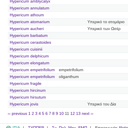
Hypericum amblycalyx
Hypericum annulatum
Hypericum athoum
Hypericum atomarium
Υπερικό το ατομάριο
Hypericum aucheri
Υπερικό των Ωσέρ
Hypericum barbatum
Hypericum cerastoides
Hypericum cuisinii
Hypericum delphicum
Hypericum elongatum
Hypericum empetrifolium
empetrifolium
Hypericum empetrifolium
oliganthum
Hypericum fragile
Hypericum hircinum
Hypericum hirsutum
Hypericum jovis
Υπερικό του Δία
‹‹ previous
1
2
3
4
5
6
7
8
9
10
11
12
13
next ››
ITIA
ΤΥΠΠΕΡ
Σχ. Πολ. Μηχ. ΕΜΠ
Επικοινωνία:
filot