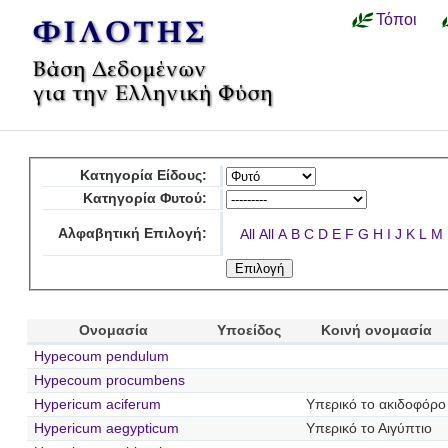
Τόποι
Κατηγορία Είδους:
Κατηγορία Φυτού:
Αλφαβητική Επιλογή:
All
All
A
B
C
D
E
F
G
H
I
J
K
L
M
Ονομασία
Υποείδος
Κοινή ονομασία
Hypecoum pendulum
Hypecoum procumbens
Hypericum aciferum
Υπερικό το ακιδοφόρο
Hypericum aegypticum
Υπερικό το Αιγύπτιο