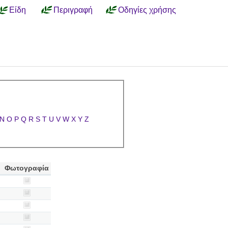
Είδη
Περιγραφή
Οδηγίες χρήσης
N
O
P
Q
R
S
T
U
V
W
X
Y
Z
Φωτογραφία