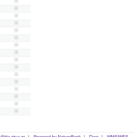
is@itia.ntua.gr
Powered by NatureBank
Όροι
WMS/WFS