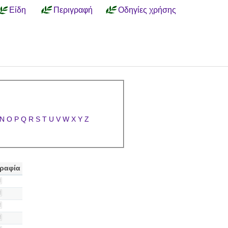
Είδη
Περιγραφή
Οδηγίες χρήσης
N
O
P
Q
R
S
T
U
V
W
X
Y
Z
ραφία