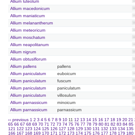
Allium luteolum
Allium macedonicum
Allium maniaticum
Allium melanantherum
Allium meteoricum
Allium moschatum
Allium neapolitanum
Allium nigrum
Allium obtusiflorum
Allium pallens
pallens
Allium paniculatum
euboicum
Allium paniculatum
fuscum
Allium paniculatum
paniculatum
Allium paniculatum
villosulum
Allium parnassicum
minoicum
Allium parnassicum
parnassicum
‹‹ previous
1
2
3
4
5
6
7
8
9
10
11
12
13
14
15
16
17
18
19
20
21
65
66
67
68
69
70
71
72
73
74
75
76
77
78
79
80
81
82
83
84
85
121
122
123
124
125
126
127
128
129
130
131
132
133
134
135
166
167
168
169
170
171
172
173
174
175
176
177
178
179
180