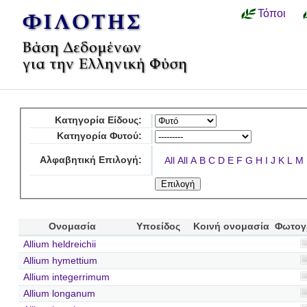
Τόποι
Κατηγορία Είδους:
Κατηγορία Φυτού:
Αλφαβητική Επιλογή:
All
All
A
B
C
D
E
F
G
H
I
J
K
L
M
Ονομασία
Υποείδος
Κοινή ονομασία
Φωτογ
Allium heldreichii
Allium hymettium
Allium integerrimum
Allium longanum