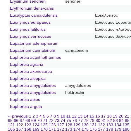
Erysimum senoneri
senoneri
Erythronium dens-canis
Eucalyptus camaldulensis
Ευκάλυπτος
Euonymus europaeus
Ευώνυμος Ευρωπα
Euonymus latifolius
Ευώνυμος πλατύφ
Euonymus verrucosus
Ευώνυμος βαλκανι
Eupatorium adenophorum
Eupatorium cannabinum
cannabinum
Euphorbia acanthothamnos
Euphorbia agraria
Euphorbia akenocarpa
Euphorbia aleppica
Euphorbia amygdaloides
amygdaloides
Euphorbia amygdaloides
heldreichii
Euphorbia apios
Euphorbia arguta
‹‹ previous
1
2
3
4
5
6
7
8
9
10
11
12
13
14
15
16
17
18
19
20
21
65
66
67
68
69
70
71
72
73
74
75
76
77
78
79
80
81
82
83
84
85
121
122
123
124
125
126
127
128
129
130
131
132
133
134
135
166
167
168
169
170
171
172
173
174
175
176
177
178
179
180