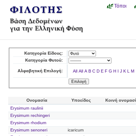
Τόποι
Κατηγορία Είδους:
Κατηγορία Φυτού:
Αλφαβητική Επιλογή:
All
All
A
B
C
D
E
F
G
H
I
J
K
L
M
Ονομασία
Υποείδος
Κοινή ονομασ
Erysimum raulinii
Erysimum rechingeri
Erysimum rhodium
Erysimum senoneri
icaricum