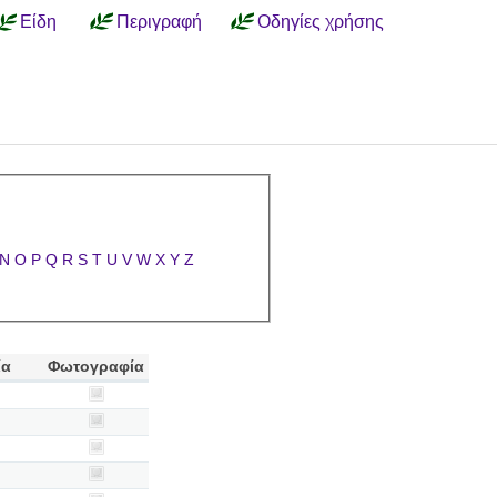
Είδη
Περιγραφή
Οδηγίες χρήσης
N
O
P
Q
R
S
T
U
V
W
X
Y
Z
ία
Φωτογραφία