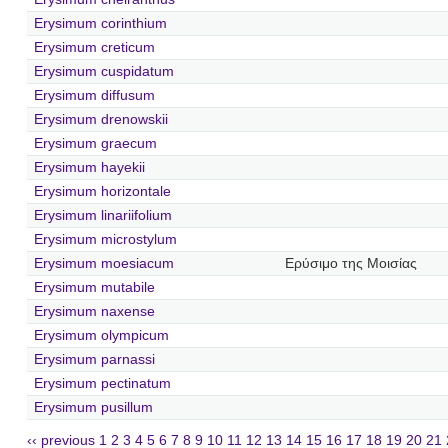
Erysimum corinthium
Erysimum creticum
Erysimum cuspidatum
Erysimum diffusum
Erysimum drenowskii
Erysimum graecum
Erysimum hayekii
Erysimum horizontale
Erysimum linariifolium
Erysimum microstylum
Erysimum moesiacum
Ερύσιμο της Μοισίας
Erysimum mutabile
Erysimum naxense
Erysimum olympicum
Erysimum parnassi
Erysimum pectinatum
Erysimum pusillum
‹‹ previous
1
2
3
4
5
6
7
8
9
10
11
12
13
14
15
16
17
18
19
20
21