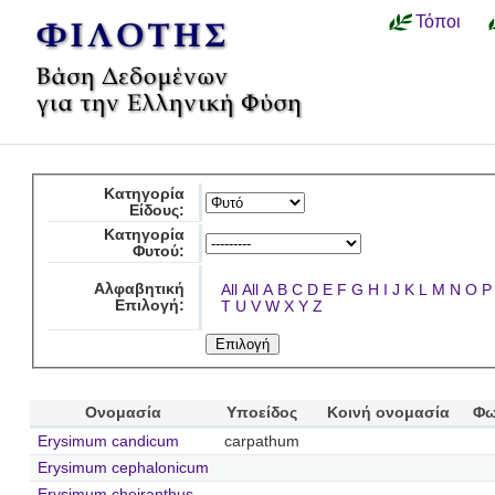
Τόποι
Κατηγορία
Είδους:
Κατηγορία
Φυτού:
Αλφαβητική
All
All
A
B
C
D
E
F
G
H
I
J
K
L
M
N
O
P
Επιλογή:
T
U
V
W
X
Y
Z
Ονομασία
Υποείδος
Κοινή ονομασία
Φω
Erysimum candicum
carpathum
Erysimum cephalonicum
Erysimum cheiranthus