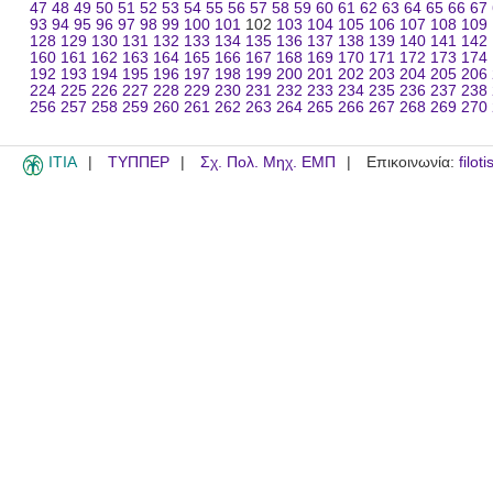
47
48
49
50
51
52
53
54
55
56
57
58
59
60
61
62
63
64
65
66
67
93
94
95
96
97
98
99
100
101
102
103
104
105
106
107
108
109
128
129
130
131
132
133
134
135
136
137
138
139
140
141
142
160
161
162
163
164
165
166
167
168
169
170
171
172
173
174
192
193
194
195
196
197
198
199
200
201
202
203
204
205
206
224
225
226
227
228
229
230
231
232
233
234
235
236
237
238
256
257
258
259
260
261
262
263
264
265
266
267
268
269
270
ITIA
ΤΥΠΠΕΡ
Σχ. Πολ. Μηχ. ΕΜΠ
Επικοινωνία:
filot