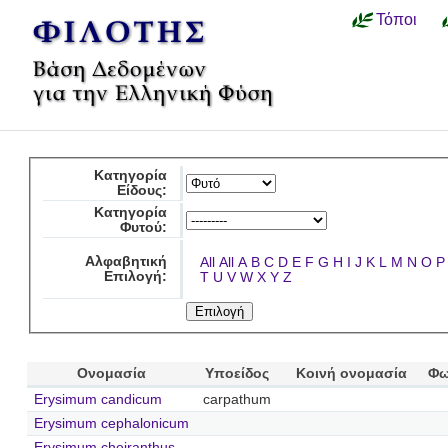
Τόποι
Κατηγορία
Είδους:
Κατηγορία
Φυτού:
Αλφαβητική
All
All
A
B
C
D
E
F
G
H
I
J
K
L
M
N
O
P
Επιλογή:
T
U
V
W
X
Y
Z
Ονομασία
Υποείδος
Κοινή ονομασία
Φω
Erysimum candicum
carpathum
Erysimum cephalonicum
Erysimum cheiranthus