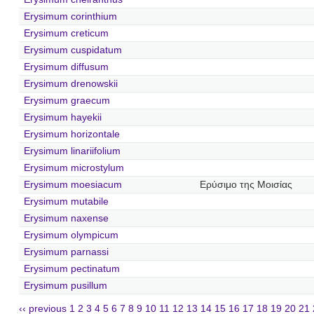
Erysimum corinthium
Erysimum creticum
Erysimum cuspidatum
Erysimum diffusum
Erysimum drenowskii
Erysimum graecum
Erysimum hayekii
Erysimum horizontale
Erysimum linariifolium
Erysimum microstylum
Erysimum moesiacum
Ερύσιμο της Μοισίας
Erysimum mutabile
Erysimum naxense
Erysimum olympicum
Erysimum parnassi
Erysimum pectinatum
Erysimum pusillum
‹‹ previous
1
2
3
4
5
6
7
8
9
10
11
12
13
14
15
16
17
18
19
20
21