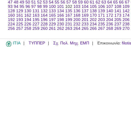
47
48
49
50
51
52
53
54
55
56
57
58
59
60
61
62
63
64
65
66
67
93
94
95
96
97
98
99
100
101
102
103
104
105
106
107
108
109
128
129
130
131
132
133
134
135
136
137
138
139
140
141
142
160
161
162
163
164
165
166
167
168
169
170
171
172
173
174
192
193
194
195
196
197
198
199
200
201
202
203
204
205
206
224
225
226
227
228
229
230
231
232
233
234
235
236
237
238
256
257
258
259
260
261
262
263
264
265
266
267
268
269
270
ITIA
ΤΥΠΠΕΡ
Σχ. Πολ. Μηχ. ΕΜΠ
Επικοινωνία:
filot