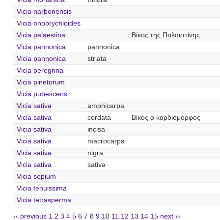
Vicia narbonensis
Vicia onobrychioides
Vicia palaestina
Βίκος της Παλαιστίνης
Vicia pannonica
pannonica
Vicia pannonica
striata
Vicia peregrina
Vicia pinetorum
Vicia pubescens
Vicia sativa
amphicarpa
Vicia sativa
cordata
Βίκος ο καρδιόμορφος
Vicia sativa
incisa
Vicia sativa
macrocarpa
Vicia sativa
nigra
Vicia sativa
sativa
Vicia sepium
Vicia tenuissima
Vicia tetrasperma
‹‹ previous
1
2
3
4
5
6
7
8
9
10
11
12
13
14
15
next ››