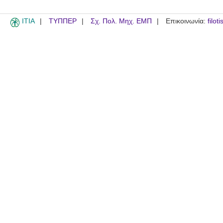
ITIA
ΤΥΠΠΕΡ
Σχ. Πολ. Μηχ. ΕΜΠ
Επικοινωνία:
filot