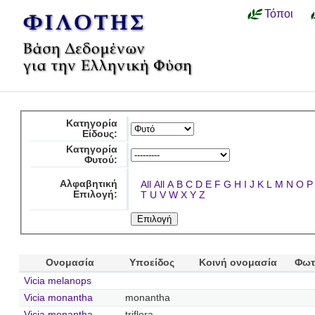
Τόποι
Κατηγορία
Είδους:
Κατηγορία
Φυτού:
Αλφαβητική
All
All
A
B
C
D
E
F
G
H
I
J
K
L
M
N
O
P
Επιλογή:
T
U
V
W
X
Y
Z
Ονομασία
Υποείδος
Κοινή ονομασία
Φωτ
Vicia melanops
Vicia monantha
monantha
Vicia monantha
triflora