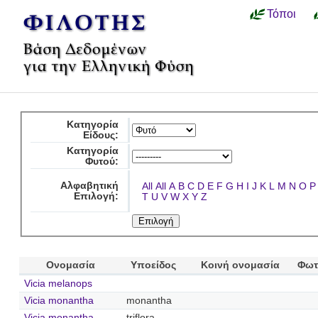
Τόποι
Κατηγορία
Είδους:
Κατηγορία
Φυτού:
Αλφαβητική
All
All
A
B
C
D
E
F
G
H
I
J
K
L
M
N
O
P
Επιλογή:
T
U
V
W
X
Y
Z
Ονομασία
Υποείδος
Κοινή ονομασία
Φωτ
Vicia melanops
Vicia monantha
monantha
Vicia monantha
triflora