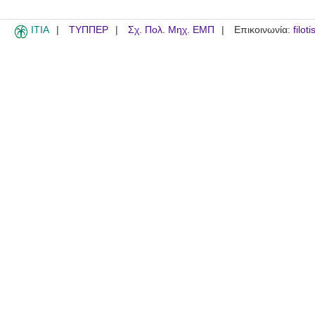
ITIA
ΤΥΠΠΕΡ
Σχ. Πολ. Μηχ. ΕΜΠ
Επικοινωνία:
filot