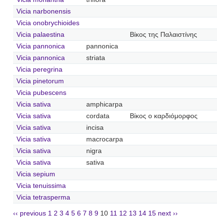
Vicia narbonensis
Vicia onobrychioides
Vicia palaestina
Βίκος της Παλαιστίνης
Vicia pannonica
pannonica
Vicia pannonica
striata
Vicia peregrina
Vicia pinetorum
Vicia pubescens
Vicia sativa
amphicarpa
Vicia sativa
cordata
Βίκος ο καρδιόμορφος
Vicia sativa
incisa
Vicia sativa
macrocarpa
Vicia sativa
nigra
Vicia sativa
sativa
Vicia sepium
Vicia tenuissima
Vicia tetrasperma
‹‹ previous
1
2
3
4
5
6
7
8
9
10
11
12
13
14
15
next ››